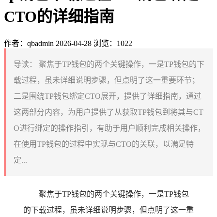
CTO的详细指南
作者：qbadmin
2026-04-28
浏览：1022
导读：
聚焦于TP钱包的两个关键操作，一是TP钱包的下
载过程，虽未详细说明步骤，但点明了这一重要环节；
二是围绕TP钱包绑定CTO展开，提供了详细指南，通过
这两部分内容，为用户提供了从获取TP钱包到将其与CT
O进行绑定的操作指引，有助于用户顺利完成相关操作，
在使用TP钱包的过程中实现与CTO的关联，以满足特
定...
聚焦于TP钱包的两个关键操作，一是TP钱包
的下载过程，虽未详细说明步骤，但点明了这一重