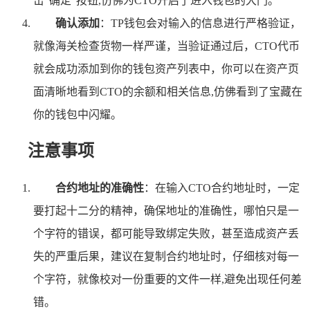
击“确定”按钮,仿佛为CTO开启了进入钱包的大门。
确认添加
：TP钱包会对输入的信息进行严格验证，
就像海关检查货物一样严谨，当验证通过后，CTO代币
就会成功添加到你的钱包资产列表中，你可以在资产页
面清晰地看到CTO的余额和相关信息,仿佛看到了宝藏在
你的钱包中闪耀。
注意事项
合约地址的准确性
：在输入CTO合约地址时，一定
要打起十二分的精神，确保地址的准确性，哪怕只是一
个字符的错误，都可能导致绑定失败，甚至造成资产丢
失的严重后果，建议在复制合约地址时，仔细核对每一
个字符，就像校对一份重要的文件一样,避免出现任何差
错。