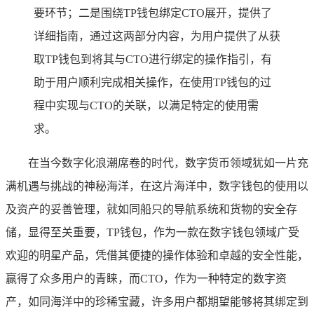
要环节；二是围绕TP钱包绑定CTO展开，提供了
详细指南，通过这两部分内容，为用户提供了从获
取TP钱包到将其与CTO进行绑定的操作指引，有
助于用户顺利完成相关操作，在使用TP钱包的过
程中实现与CTO的关联，以满足特定的使用需
求。
在当今数字化浪潮席卷的时代，数字货币领域犹如一片充
满机遇与挑战的神秘海洋，在这片海洋中，数字钱包的使用以
及资产的妥善管理，就如同船只的导航系统和货物的安全存
储，显得至关重要，TP钱包，作为一款在数字钱包领域广受
欢迎的明星产品，凭借其便捷的操作体验和卓越的安全性能，
赢得了众多用户的青睐，而CTO，作为一种特定的数字资
产，如同海洋中的珍稀宝藏，许多用户都期望能够将其绑定到