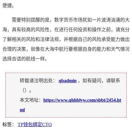
便捷。
需要特别提醒的是，数字货币市场犹如一片波涛汹涌的大
海，具有较高的风险性，在进行任何投资和操作之前，请充分
了解相关的风险和法律法规，并根据自己的风险承受能力做出
合理的决策，就像在大海中航行要根据自身的能力和天气情况
选择合适的航线一样。
转载请注明出处：
qbadmin
，如有疑问，请联系
（
）。
本文地址：
https://www.qhhblyw.com/sbbt/2454.ht
ml
标签：
TP钱包绑定CTO