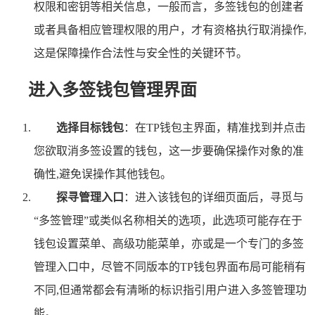
权限和密钥等相关信息，一般而言，多签钱包的创建者
或者具备相应管理权限的用户，才有资格执行取消操作,
这是保障操作合法性与安全性的关键环节。
进入多签钱包管理界面
选择目标钱包
：在TP钱包主界面，精准找到并点击
您欲取消多签设置的钱包，这一步要确保操作对象的准
确性,避免误操作其他钱包。
探寻管理入口
：进入该钱包的详细页面后，寻觅与
“多签管理”或类似名称相关的选项，此选项可能存在于
钱包设置菜单、高级功能菜单，亦或是一个专门的多签
管理入口中，尽管不同版本的TP钱包界面布局可能稍有
不同,但通常都会有清晰的标识指引用户进入多签管理功
能。