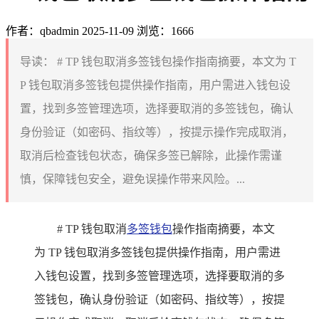
作者：qbadmin
2025-11-09
浏览：1666
导读：
# TP 钱包取消多签钱包操作指南摘要，本文为 T
P 钱包取消多签钱包提供操作指南，用户需进入钱包设
置，找到多签管理选项，选择要取消的多签钱包，确认
身份验证（如密码、指纹等），按提示操作完成取消，
取消后检查钱包状态，确保多签已解除，此操作需谨
慎，保障钱包安全，避免误操作带来风险。...
# TP 钱包取消
多签钱包
操作指南摘要，本文
为 TP 钱包取消多签钱包提供操作指南，用户需进
入钱包设置，找到多签管理选项，选择要取消的多
签钱包，确认身份验证（如密码、指纹等），按提