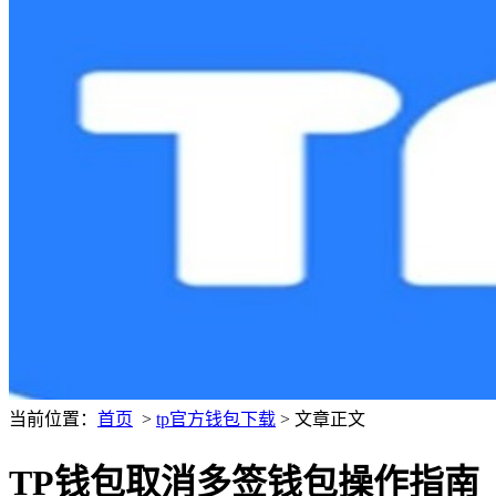
当前位置：
首页
>
tp官方钱包下载
> 文章正文
TP钱包取消多签钱包操作指南