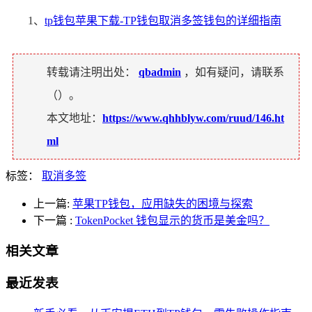
1、
tp钱包苹果下载-TP钱包取消多签钱包的详细指南
转载请注明出处：
qbadmin
，如有疑问，请联系
（
）。
本文地址：
https://www.qhhblyw.com/ruud/146.ht
ml
标签：
取消多签
上一篇:
苹果TP钱包，应用缺失的困境与探索
下一篇
:
TokenPocket 钱包显示的货币是美金吗？
相关文章
最近发表