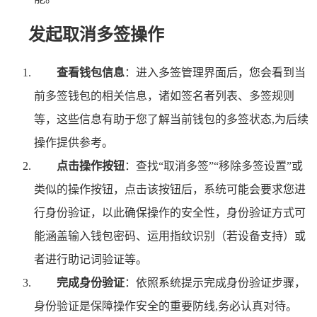
发起取消多签操作
查看钱包信息
：进入多签管理界面后，您会看到当
前多签钱包的相关信息，诸如签名者列表、多签规则
等，这些信息有助于您了解当前钱包的多签状态,为后续
操作提供参考。
点击操作按钮
：查找“取消多签”“移除多签设置”或
类似的操作按钮，点击该按钮后，系统可能会要求您进
行身份验证，以此确保操作的安全性，身份验证方式可
能涵盖输入钱包密码、运用指纹识别（若设备支持）或
者进行助记词验证等。
完成身份验证
：依照系统提示完成身份验证步骤，
身份验证是保障操作安全的重要防线,务必认真对待。