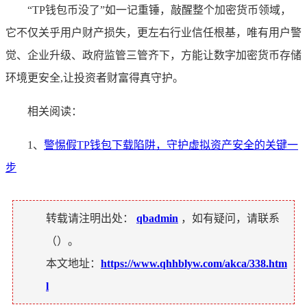
“TP钱包币没了”如一记重锤，敲醒整个加密货币领域，
它不仅关乎用户财产损失，更左右行业信任根基，唯有用户警
觉、企业升级、政府监管三管齐下，方能让数字加密货币存储
环境更安全,让投资者财富得真守护。
相关阅读：
1、
警惕假TP钱包下载陷阱，守护虚拟资产安全的关键一
步
转载请注明出处：
qbadmin
，如有疑问，请联系
（
）。
本文地址：
https://www.qhhblyw.com/akca/338.htm
l