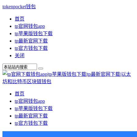
tokenpocket钱包
首页
tp官网钱包app
tp苹果版钱包下载
tp最新官网下载
tp官方钱包下载
关闭
首页
tp官网钱包app
tp苹果版钱包下载
tp最新官网下载
tp官方钱包下载