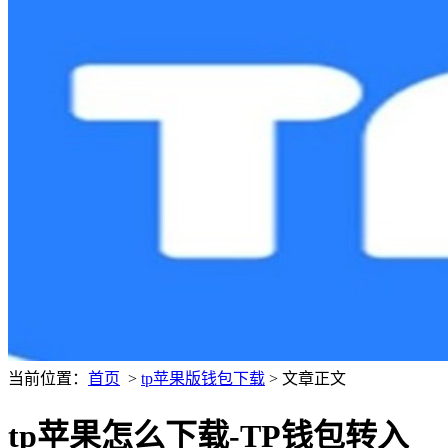
当前位置：
首页
>
tp苹果版钱包下载
> 文章正文
tp苹果怎么下载-TP钱包转入