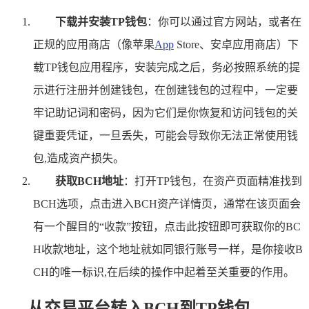
下载并安装TP钱包
：你可以通过官方网站，或者在
正规的应用商店（像苹果
App
Store、安卓应用商店）下
载TP钱包应用程序，安装完成之后，务必按照系统的提
示进行注册并创建钱包，在创建钱包的过程中，一定要
牢记助记词和密码，因为它们是你恢复和访问钱包的关
键重要凭证，一旦丢失，可能会导致你无法正常使用钱
包,造成资产损失。
获取BCH地址
：打开TP钱包，在资产页面精准找到
BCH选项，点击进入BCH资产详情页，通常在该页面会
有一个醒目的“收款”按钮，点击此按钮即可获取你的BC
H收款地址，这个地址就如同银行账号一样，是你接收B
CH的唯一标识,在后续的操作中起着至关重要的作用。
从交易平台转入BCH到TP钱包