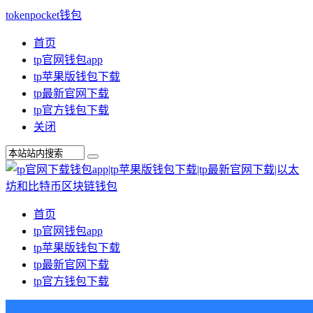
tokenpocket钱包
首页
tp官网钱包app
tp苹果版钱包下载
tp最新官网下载
tp官方钱包下载
关闭
首页
tp官网钱包app
tp苹果版钱包下载
tp最新官网下载
tp官方钱包下载