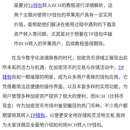
是要对
Tp钱包
转入BCH的教程进行详细解析，这
两个主题对使用TP钱包的苹果用户具有一定实用
价值，能帮助他们解决在使用过程中遇到的下载及
资产转入等问题，尤其是对于想要在TP钱包中操
作BCH转入的苹果用户，后续教程值得期待。
在当今数字化浪潮席卷的时代，加密货币领域正展现出前
所未有的活力与机遇，在加密货币的交易与存储活动中，
TP
钱包
宛如一颗璀璨的明星，成为众多用户青睐的钱包应用，它
凭借着简洁且便捷的操作界面，以及丰富多样的实用功能，为
用户管理多种加密资产提供了极大的便利，而BCH（比特币
现金）作为加密货币市场中备受瞩目的热门币种，不少用户都
期望将其转入
TP钱包
，以便更安全地存储和灵活地交易,我将
为大家详细且全面地介绍如何将BCH转入TP钱包。