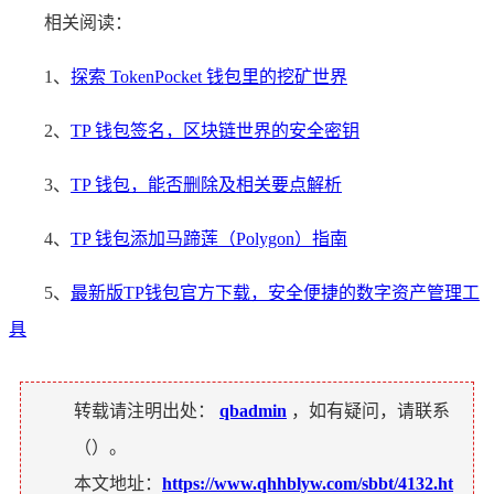
相关阅读：
1、
探索 TokenPocket 钱包里的挖矿世界
2、
TP 钱包签名，区块链世界的安全密钥
3、
TP 钱包，能否删除及相关要点解析
4、
TP 钱包添加马蹄莲（Polygon）指南
5、
最新版TP钱包官方下载，安全便捷的数字资产管理工
具
转载请注明出处：
qbadmin
，如有疑问，请联系
（
）。
本文地址：
https://www.qhhblyw.com/sbbt/4132.ht