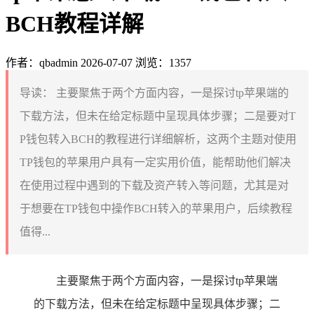
BCH教程详解
作者：qbadmin
2026-07-07
浏览：1357
导读：
主要聚焦于两个方面内容，一是探讨tp苹果端的
下载方法，但未在给定标题中呈现具体步骤；二是要对T
P钱包转入BCH的教程进行详细解析，这两个主题对使用
TP钱包的苹果用户具有一定实用价值，能帮助他们解决
在使用过程中遇到的下载及资产转入等问题，尤其是对
于想要在TP钱包中操作BCH转入的苹果用户，后续教程
值得...
主要聚焦于两个方面内容，一是探讨tp苹果端
的下载方法，但未在给定标题中呈现具体步骤；二