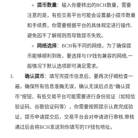
提币数量
：输入你要转出的BCH数量，需要
注意的是，有些交易平台可能会设置最小提币数量
和手续费，你需要根据平台的具体规定进行操作,
避免因不了解规则而导致提币失败。
网络选择
：BCH有不同的网络，为了确保提
币能够顺利到账，要选择与TP钱包兼容的网络,一
般情况下默认选项即可满足需求。
确认提币
：填写完提币信息后，要再次仔细检查一
遍，确保所有信息准确无误，确认无误后点击“确认提
币”按钮，有些交易平台可能需要进行身份验证（如短信
验证码、谷歌验证码等），你需要按照提示认真完成验
证，提币申请提交后，交易平台会对申请进行审核,审核
通过后会将BCH发送到你填写的TP钱包地址。