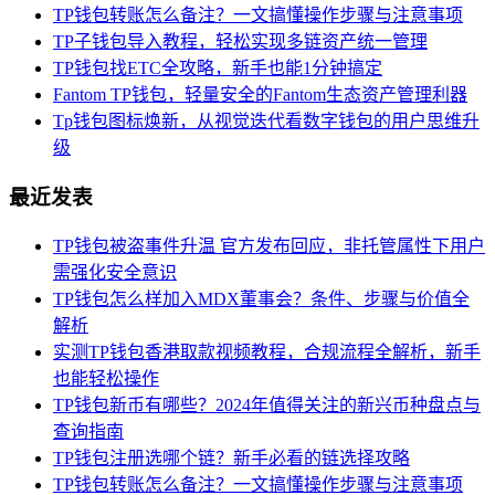
TP钱包转账怎么备注？一文搞懂操作步骤与注意事项
TP子钱包导入教程，轻松实现多链资产统一管理
TP钱包找ETC全攻略，新手也能1分钟搞定
Fantom TP钱包，轻量安全的Fantom生态资产管理利器
Tp钱包图标焕新，从视觉迭代看数字钱包的用户思维升
级
最近发表
TP钱包被盗事件升温 官方发布回应，非托管属性下用户
需强化安全意识
TP钱包怎么样加入MDX董事会？条件、步骤与价值全
解析
实测TP钱包香港取款视频教程，合规流程全解析，新手
也能轻松操作
TP钱包新币有哪些？2024年值得关注的新兴币种盘点与
查询指南
TP钱包注册选哪个链？新手必看的链选择攻略
TP钱包转账怎么备注？一文搞懂操作步骤与注意事项