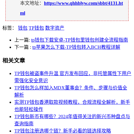
本文地址：
https://www.qhhblyw.com/sbbt/4131.ht
ml
标签：
钱包
TP钱包
数字资产
上一篇:
tp钱包下载安卓-TP钱包里钱包创建全流程指南
下一篇
:
tp苹果怎么下载-TP钱包转入BCH教程详解
相关文章
TP钱包被盗事件升温 官方发布回应，非托管属性下用户
需强化安全意识
TP钱包怎么样加入MDX董事会？条件、步骤与价值全
解析
实测TP钱包香港取款视频教程，合规流程全解析，新手
也能轻松操作
TP钱包新币有哪些？2024年值得关注的新兴币种盘点与
查询指南
TP钱包注册选哪个链？新手必看的链选择攻略