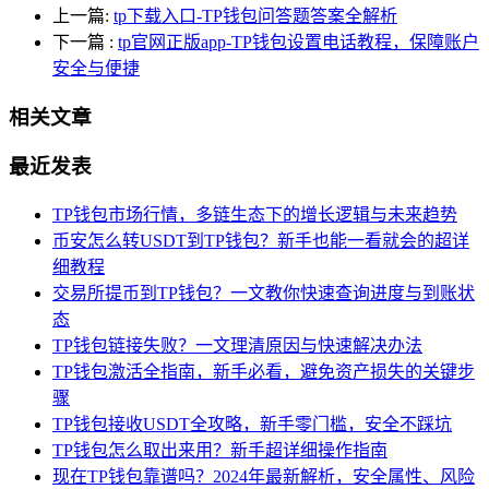
上一篇:
tp下载入口-TP钱包问答题答案全解析
下一篇
:
tp官网正版app-TP钱包设置电话教程，保障账户
安全与便捷
相关文章
最近发表
TP钱包市场行情，多链生态下的增长逻辑与未来趋势
币安怎么转USDT到TP钱包？新手也能一看就会的超详
细教程
交易所提币到TP钱包？一文教你快速查询进度与到账状
态
TP钱包链接失败？一文理清原因与快速解决办法
TP钱包激活全指南，新手必看，避免资产损失的关键步
骤
TP钱包接收USDT全攻略，新手零门槛，安全不踩坑
TP钱包怎么取出来用？新手超详细操作指南
现在TP钱包靠谱吗？2024年最新解析，安全属性、风险