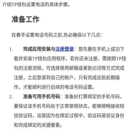
介绍TP钱包设置电话的具体步骤。
准备工作
在着手设置电话号码之前,务必确保以下几点：
完成应用安装与
注册登录
：首先要在手机上成功下
载并安装TP钱包应用程序，若你还未注册，需按照TP钱
包的注册流程，可选择使用邮箱或者助记词等方式完成
注册，之后登录到自己的账户，只有完成这些前期操
作，才能顺利进行后续的电话号码设置。
准备可用手机号码
：准备好打算绑定的手机号码，
要保证该手机号码处于正常使用状态，能够顺畅接收短
信验证码，这是因为在绑定过程中，验证码是验证身份
和完成绑定的关键要素。