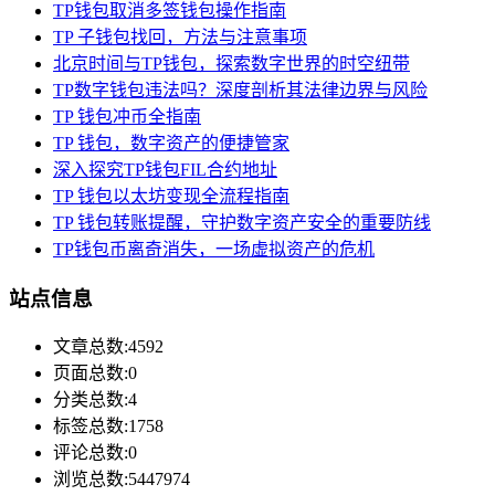
TP钱包取消多签钱包操作指南
TP 子钱包找回，方法与注意事项
北京时间与TP钱包，探索数字世界的时空纽带
TP数字钱包违法吗？深度剖析其法律边界与风险
TP 钱包冲币全指南
TP 钱包，数字资产的便捷管家
深入探究TP钱包FIL合约地址
TP 钱包以太坊变现全流程指南
TP 钱包转账提醒，守护数字资产安全的重要防线
TP钱包币离奇消失，一场虚拟资产的危机
站点信息
文章总数:4592
页面总数:0
分类总数:4
标签总数:1758
评论总数:0
浏览总数:5447974