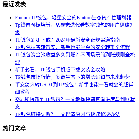
最近发表
Fantom TP钱包，轻量安全的Fantom生态资产管理利器
Tp钱包图标焕新，从视觉迭代看数字钱包的用户思维升
级
TP钱包到哪下载？2024年最新安全正规渠道指南
TP钱包抹茶转币安，新手也能学会的安全转币全流程
TP钱包资金池收益多久到账？不同场景的到账规则全梳
理
新手必看，TP钱包手机版下载安装全攻略
TP钱包市场行情，多链生态下的增长逻辑与未来趋势
币安怎么转USDT到TP钱包？新手也能一看就会的超详
细教程
交易所提币到TP钱包？一文教你快速查询进度与到账状
态
TP钱包链接失败？一文理清原因与快速解决办法
热门文章