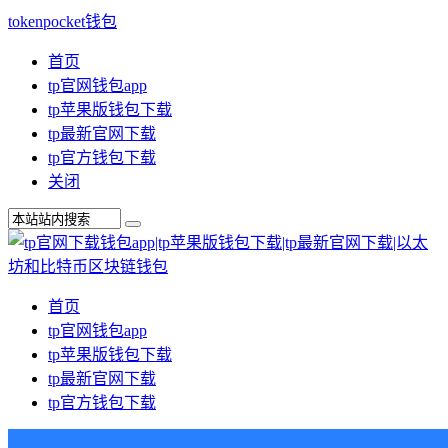
tokenpocket钱包
首页
tp官网钱包app
tp苹果版钱包下载
tp最新官网下载
tp官方钱包下载
关闭
首页
tp官网钱包app
tp苹果版钱包下载
tp最新官网下载
tp官方钱包下载