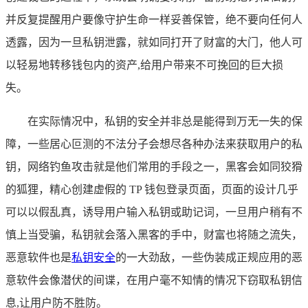
并反复提醒用户要像守护生命一样妥善保管，绝不要向任何人
透露，因为一旦私钥泄露，就如同打开了财富的大门，他人可
以轻易地转移钱包内的资产,给用户带来不可挽回的巨大损
失。
在实际情况中，私钥的安全并非总是能得到万无一失的保
障，一些居心叵测的不法分子会想尽各种办法来获取用户的私
钥，网络钓鱼攻击就是他们常用的手段之一，黑客会如同狡猾
的狐狸，精心创建虚假的 TP 钱包登录页面，页面的设计几乎
可以以假乱真，诱导用户输入私钥或助记词，一旦用户稍有不
慎上当受骗，私钥就会落入黑客的手中，财富也将随之流失，
恶意软件也是
私钥安全
的一大劲敌，一些伪装成正规应用的恶
意软件会像潜伏的间谍，在用户毫不知情的情况下窃取私钥信
息,让用户防不胜防。