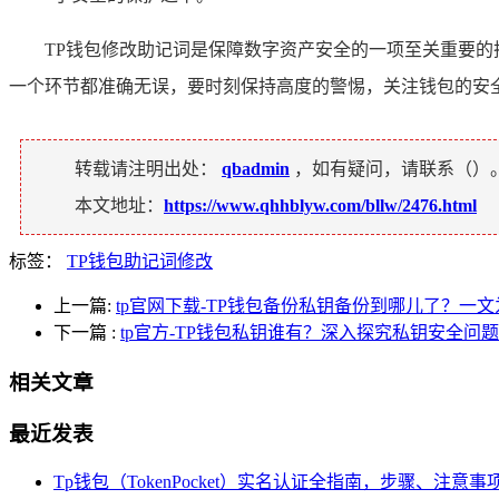
TP钱包修改助记词是保障数字资产安全的一项至关重要
一个环节都准确无误，要时刻保持高度的警惕，关注钱包的安
转载请注明出处：
qbadmin
，如有疑问，请联系（
）
本文地址：
https://www.qhhblyw.com/bllw/2476.html
标签：
TP钱包助记词修改
上一篇:
tp官网下载-TP钱包备份私钥备份到哪儿了？一
下一篇
:
tp官方-TP钱包私钥谁有？深入探究私钥安全问题
相关文章
最近发表
Tp钱包（TokenPocket）实名认证全指南，步骤、注意