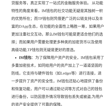
贷服务等，真正实现了一站式的金融服务体验。 从功能
特性的角度来看，IM钱包的社交功能无疑是其独树一帜
的优势所在；而TP钱包则凭借更广泛的公链支持以及丰
富的DApp生态，在功能的全面性上略胜一筹，如果用户
更加注重社交互动，那么IM钱包可能是更适合他们的选
择；而如果用户需要处理更多种类的加密货币以及使用
高级功能,TP钱包则无疑是更好的首选。
IM钱包
：为了保障用户资产的安全，IM钱包采用了
多重加密技术，如同给用户的资产加上了一道道坚固的
防线，它支持与硬件钱包（如Ledger等）进行连接，进
一步提升了资产的安全性，IM钱包还贴心地提供了备份
和恢复功能，用户可以通过助记词等方式对自己的钱包
进行备份，以防因意外情况导致钱包丢失或被盗,为用户
的资产安全提供了可靠的保障。