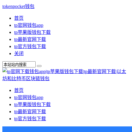
tokenpocket钱包
首页
tp官网钱包app
tp苹果版钱包下载
tp最新官网下载
tp官方钱包下载
关闭
首页
tp官网钱包app
tp苹果版钱包下载
tp最新官网下载
tp官方钱包下载