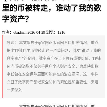
里的币被转走，谁动了我的数
字资产？
作者：qbadmin
2026-04-29
浏览：1216
导读：
本文聚焦于tp官网正版官网入口相关情况，重点
提出TP钱包里币被转走这一严重问题，引发“谁动了我的
数字资产”的疑问，数字资产在当下具有重要价值，TP钱
包内币被盗取不仅关乎用户个人财产安全，也反映出数
字钱包在安全保障层面可能存在的潜在漏洞，这一事件
凸显了数字资产领域安全防护的紧迫性和重要性，需进
一步深入...
本文聚焦于tp官网正版官网入口相关情况，重