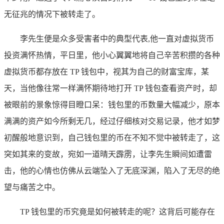
无征兆的情况下被转走了。
李先生便是众多受害者中的典型代表,他一直对虚拟货币
投资满怀热情，平日里，他小心翼翼地将自己辛苦积攒的各种
虚拟货币都存放在 TP 钱包中，视其为自己的财富宝库，某
天，当他像往常一样满怀期待地打开 TP 钱包查看资产时，却
被眼前的景象惊得目瞪口呆：钱包里的币数量大幅减少，原本
满满的资产如今所剩无几，经过仔细核对交易记录，他才如梦
初醒般地意识到，自己钱包里的币在不知不觉中被转走了，这
突如其来的变故，宛如一道晴天霹雳，让李先生瞬间如遭雷
击，他的心情也仿佛从云端坠入了无底深渊，陷入了无尽的绝
望与痛苦之中。
TP 钱包里的币究竟是如何被转走的呢？这背后可能存在