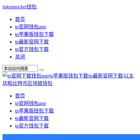
tokenpocket钱包
首页
tp官网钱包app
tp苹果版钱包下载
tp最新官网下载
tp官方钱包下载
关闭
首页
tp官网钱包app
tp苹果版钱包下载
tp最新官网下载
tp官方钱包下载