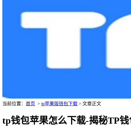
当前位置：
首页
>
tp苹果版钱包下载
> 文章正文
tp钱包苹果怎么下载-揭秘TP