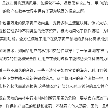
一旦这些机构遭遇风暴，如经营不善、遭受黑客攻击等，用户的资
用户的资产在数字世界中拥有了更为稳固的栖息之所。
一个包容万象的数字资产收纳盒，支持多种主流区块链，像以太坊
轻松管理多种不同类型的数字资产，极大地简化了操作流程，为
列实用功能，全方位满足了用户在数字资产领域的多样化需求,让
的加密技术，如同给用户的私钥和交易信息穿上了一层坚固的铠甲
高钱包的性能和安全性,让用户在使用过程中能够感受到科技的力
着一些不和谐的音符，一些不法分子如同贪婪的海盗，利用TP
导用户下载并输入私钥等敏感信息，从而将用户的资产洗劫一空，
市场的起伏而遭遇损失,这些情况也让部分人对TP钱包的真实性
像在黑暗的森林中行走时时刻留意周围的危险，要从官方渠道下
命一样保护好自己的私钥和密码，不随意向他人透露，因为一旦