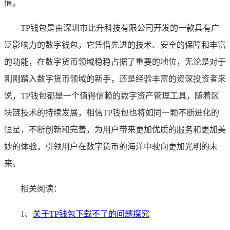
值。
TP钱包是由深圳市比升科技有限公司开发的一款具有广
泛影响力的数字钱包，它凭借先进的技术、安全的保障和丰富
的功能，在数字货币领域稳稳占据了重要的地位，无论是对于
刚刚踏入数字货币领域的新手，还是经验丰富的资深投资者来
说，TP钱包都是一个值得信赖的数字资产管理工具，随着区
块链技术的持续发展，相信TP钱包也将如同一颗不断进化的
恒星，不断创新和完善，为用户带来更加优质的服务和更加美
妙的体验，引领用户在数字货币的海洋中驶向更加光明的未
来。
相关阅读：
1、
关于TP钱包下载不了的问题探究