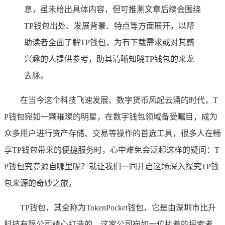
息，虽未给出具体内容，但可推测文章后续会围绕
TP钱包出处、发展背景、特点等方面展开，以帮
助读者全面了解TP钱包，为有下载需求或对其感
兴趣的人提供参考，助其清晰知晓TP钱包的来龙
去脉。
在当今这个科技飞速发展、数字货币风起云涌的时代，T
P钱包宛如一颗璀璨的明星，在数字钱包领域备受瞩目，成为
众多用户进行资产存储、交易等操作的首选工具，很多人在畅
享TP钱包带来的便捷服务时，心中难免会泛起这样的疑问：T
P钱包究竟源自哪里呢？就让我们一同开启这场深入探究TP钱
包来源的奇妙之旅。
TP钱包，其全称为TokenPocket钱包，它是由深圳市比升
科技有限公司精心打造的，这家公司宛如一位执着的探索者，