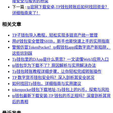
接安全与服务的桥梁
下一篇
:
tp官网下载安卓-TP钱包转账后如何找回资金？
详细指南来了！
相关文章
TP子钱包导入教程，轻松实现多链资产统一管理
用tP钱包安全管理SHIB，新手也能快速上手的实用指南
警惕仿冒TokenPocket！tp假钱包app成数字资产新陷阱，
这些坑别踩
Tp钱包里的DApp是什么意思？一文读懂Web3应用入口
tp钱包华为下载不了？原因解析与实用解决办法
Tp钱包转账教程详细步骤，让你轻松完成转账操作
TP 数字货币钱包安全吗？深入剖析其安全状况
如何找回Tp钱包，详细指南与实用建议
tokenpocket钱包下载地址-Tp钱包上的Pi币，探索与风险
tp钱包最新下载安装-TP 钱包的币正规吗？深度剖析其背
后的真相