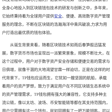
全身心地投入到区块链钱包技术的研发与创新之中，多年来，
它始终秉持着为全球用户提供
安全
、便捷、高效数字资产管理
服务的理念，不断在区块链的浩瀚海洋中乘风破浪,力求为用
户打造出最优质的钱包体验。
从诞生背景来看，随着区块链技术如雨后春笋般迅猛发
展，数字货币市场也呈现出一派繁荣景象，规模不断壮大，在
这个过程中，用户对于数字资产安全存储和便捷交易的需求与
日俱增，就像干涸的大地渴望甘霖一样迫切，正是在这样的时
代背景下，TP钱包应运而生，它犹如一艘坚固的航船，承载
着用户的资产梦想，致力于满足用户在不同区块链生态系统中
的资产管理需求，TP钱包拥有强大的兼容性，它支持多种主
流公链，像以太坊、波场、币安智能链等都在其支持范围内，
用户只需拥有这一个钱包，就如同拥有了一把万能钥匙，可以