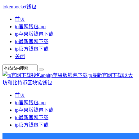
tokenpocket钱包
首页
tp官网钱包app
tp苹果版钱包下载
tp最新官网下载
tp官方钱包下载
关闭
首页
tp官网钱包app
tp苹果版钱包下载
tp最新官网下载
tp官方钱包下载