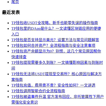
尾页
最近发表
TP钱包收USDT全攻略，新手也能零失误的操作指南
TP钱包里的DApp是什么？一文读懂区块链应用的便捷
入口
TP钱包是否支持显示美元？设置方法与常见问题解答
TP钱包如何合并资产？全流程指南与安全注意事项
TP钱包资产余额显示为0？别慌，这几个常见原因帮你
快速排查
TP钱包提现需要多久到账？一文搞懂影响因素与到账时
间
TP钱包无法将USDT提现至交易所？核心原因与解决方
案指南
TP钱包充值，费用贵不贵？安全性如何？一文讲透
TP钱包调用智能合约全流程指南
TP钱包被盗事件升温 官方发布回应，非托管属性下用户
需强化安全意识