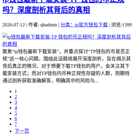
吗？深度剖析其背后的真相
2026-07-12 | 作者: qbadmin |
分类：tp官方钱包下载
| 浏览:1399
聚焦“tp钱包最新下载安装”，并重点探讨“TP钱包的币是否正
规”这一核心问题，围绕此话题将展开深度剖析，旨在揭示其
背后真正的情况，对于想要下载TP钱包的用户，会关注其下
载安装方式；而对TP钱包内币种正规性存疑的人群，则期待
通过剖析获取准确解答，明确其中的风险与...
1
2
3
4
5
6
7
下一页