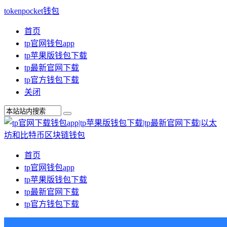
tokenpocket钱包
首页
tp官网钱包app
tp苹果版钱包下载
tp最新官网下载
tp官方钱包下载
关闭
首页
tp官网钱包app
tp苹果版钱包下载
tp最新官网下载
tp官方钱包下载