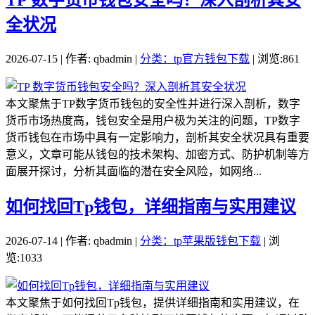
全状况
2026-07-15 | 作者: qbadmin |
分类：tp官方钱包下载
| 浏览:861
本文聚焦于TP数字货币钱包的安全性并进行深入剖析，数字
货币市场热度高，钱包安全是用户极为关注的问题，TP数字
货币钱包在市场中具有一定影响力，剖析其安全状况具有重要
意义，文章可能从钱包的技术架构、加密方式、防护机制等方
面展开探讨，分析其面临的潜在安全风险，如网络...
如何找回Tp钱包，详细指南与实用建议
2026-07-14 | 作者: qbadmin |
分类：tp苹果版钱包下载
| 浏
览:1033
本文聚焦于如何找回Tp钱包，提供详细指南和实用建议，在