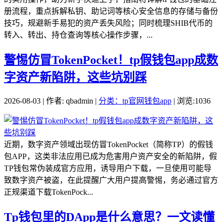
册流程，重点拆解私钥、助记词等核心安全信息的存储与备份
技巧，规避新手易犯的资产丢失风险；同时梳理SHIB代币的
转入、转出、持仓查询等核心操作步骤，...
警惕仿冒TokenPocket！tp假钱包app成数
字资产新陷阱，这些坑别踩
2026-08-03 | 作者: qbadmin |
分类：tp官网钱包app
| 浏览:1036
近期，数字资产领域出现仿冒TokenPocket（简称TP）的假钱
包APP，这类非法应用已成为危害用户资产安全的新陷阱，假
TP钱包常伪装成官方应用，诱导用户下载，一旦使用可能导
致数字资产被盗，在此提醒广大用户提高警惕，务必通过官方
正规渠道下载TokenPock...
Tp钱包里的DApp是什么意思？一文读懂