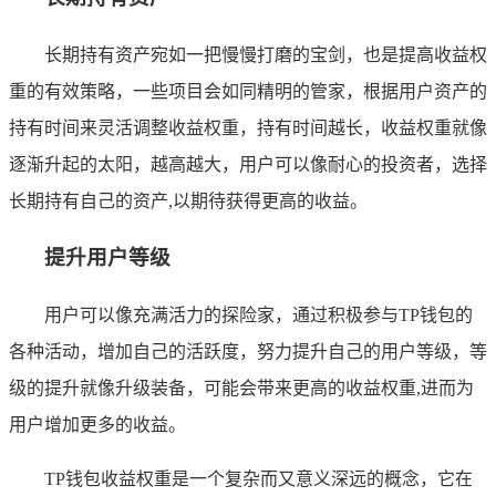
长期持有资产宛如一把慢慢打磨的宝剑，也是提高收益权
重的有效策略，一些项目会如同精明的管家，根据用户资产的
持有时间来灵活调整收益权重，持有时间越长，收益权重就像
逐渐升起的太阳，越高越大，用户可以像耐心的投资者，选择
长期持有自己的资产,以期待获得更高的收益。
提升用户等级
用户可以像充满活力的探险家，通过积极参与TP钱包的
各种活动，增加自己的活跃度，努力提升自己的用户等级，等
级的提升就像升级装备，可能会带来更高的收益权重,进而为
用户增加更多的收益。
TP钱包收益权重是一个复杂而又意义深远的概念，它在