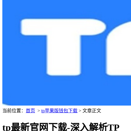
当前位置：
首页
>
tp苹果版钱包下载
> 文章正文
tp最新官网下载-深入解析TP