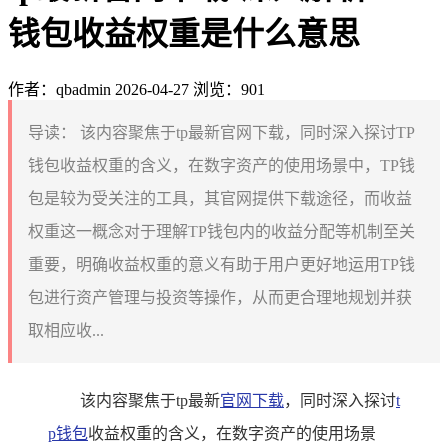
钱包收益权重是什么意思
作者：qbadmin
2026-04-27
浏览：901
导读：
该内容聚焦于tp最新官网下载，同时深入探讨TP
钱包收益权重的含义，在数字资产的使用场景中，TP钱
包是较为受关注的工具，其官网提供下载途径，而收益
权重这一概念对于理解TP钱包内的收益分配等机制至关
重要，明确收益权重的意义有助于用户更好地运用TP钱
包进行资产管理与投资等操作，从而更合理地规划并获
取相应收...
该内容聚焦于tp最新
官网下载
，同时深入探讨
t
p钱包
收益权重的含义，在数字资产的使用场景