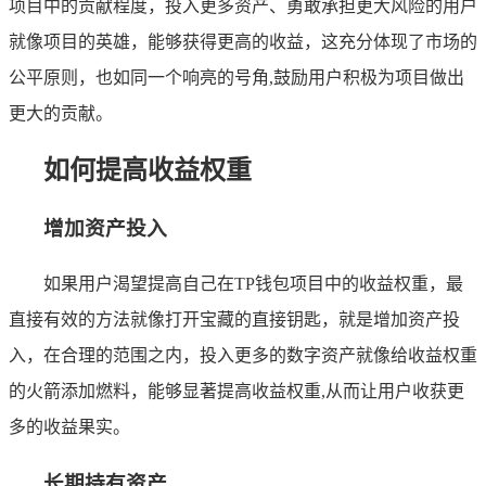
项目中的贡献程度，投入更多资产、勇敢承担更大风险的用户
就像项目的英雄，能够获得更高的收益，这充分体现了市场的
公平原则，也如同一个响亮的号角,鼓励用户积极为项目做出
更大的贡献。
如何提高收益权重
增加资产投入
如果用户渴望提高自己在TP钱包项目中的收益权重，最
直接有效的方法就像打开宝藏的直接钥匙，就是增加资产投
入，在合理的范围之内，投入更多的数字资产就像给收益权重
的火箭添加燃料，能够显著提高收益权重,从而让用户收获更
多的收益果实。
长期持有资产