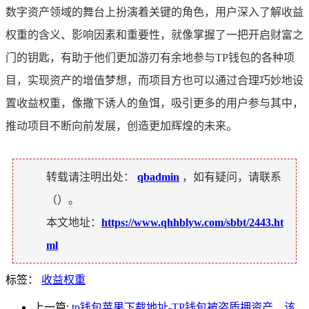
数字资产领域的舞台上扮演着关键的角色，用户深入了解收益
权重的含义、影响因素和重要性，就像掌握了一把开启财富之
门的钥匙，有助于他们更加游刃有余地参与TP钱包的各种项
目，实现资产的增值梦想，而项目方也可以通过合理巧妙地设
置收益权重，像撒下诱人的鱼饵，吸引更多的用户参与其中，
推动项目不断向前发展，创造更加辉煌的未来。
转载请注明出处：
qbadmin
，如有疑问，请联系
（
）。
本文地址：
https://www.qhhblyw.com/sbbt/2443.ht
ml
标签：
收益权重
上一篇:
tp钱包苹果下载地址-TP钱包被盗质押资产，该