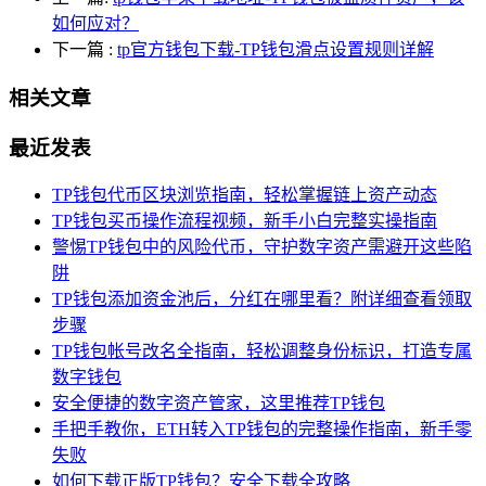
如何应对？
下一篇
:
tp官方钱包下载-TP钱包滑点设置规则详解
相关文章
最近发表
TP钱包代币区块浏览指南，轻松掌握链上资产动态
TP钱包买币操作流程视频，新手小白完整实操指南
警惕TP钱包中的风险代币，守护数字资产需避开这些陷
阱
TP钱包添加资金池后，分红在哪里看？附详细查看领取
步骤
TP钱包帐号改名全指南，轻松调整身份标识，打造专属
数字钱包
安全便捷的数字资产管家，这里推荐TP钱包
手把手教你，ETH转入TP钱包的完整操作指南，新手零
失败
如何下载正版TP钱包？安全下载全攻略