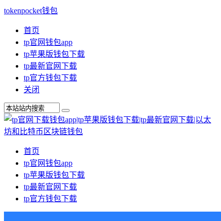
tokenpocket钱包
首页
tp官网钱包app
tp苹果版钱包下载
tp最新官网下载
tp官方钱包下载
关闭
首页
tp官网钱包app
tp苹果版钱包下载
tp最新官网下载
tp官方钱包下载