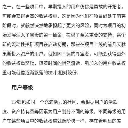
之一，在一些项目中，早期投入的用户仿佛是勇敢的开拓者，
可能会获得更高的收益权重，这是因为他们在项目尚处于萌芽
阶段时，就毅然决然地承担起了更大的风险，同时为项目的初
始发展注入了宝贵的第一桶金，提供了至关重要的支持，某个
新的流动性挖矿项目在启动初期，那些在项目上线的前几天就
果断投入资产的用户，就如同幸运的寻宝者，可能会获得额外
的收益权重奖励，随着时间的悄然流逝，新加入的用户收益权
重可能就像逐渐飘落的树叶,相对较低。
用户等级
TP钱包如同一个充满活力的社区，会根据用户的活跃
度、资产持有量等因素为用户划分不同的等级，不同等级的用
户在某些项目中的收益权重就像阶梯一样，存在着明显的差