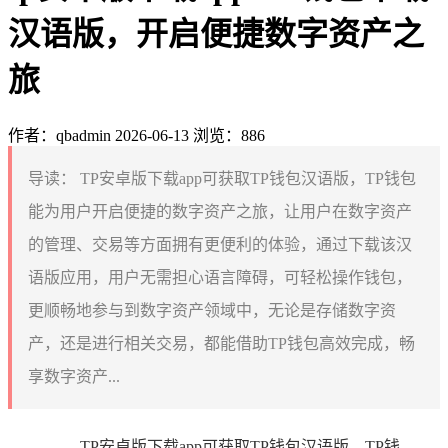
汉语版，开启便捷数字资产之
旅
作者：qbadmin
2026-06-13
浏览：886
导读：
TP安卓版下载app可获取TP钱包汉语版，TP钱包
能为用户开启便捷的数字资产之旅，让用户在数字资产
的管理、交易等方面拥有更便利的体验，通过下载该汉
语版应用，用户无需担心语言障碍，可轻松操作钱包，
更顺畅地参与到数字资产领域中，无论是存储数字资
产，还是进行相关交易，都能借助TP钱包高效完成，畅
享数字资产...
TP安卓版下载app可获取TP钱包汉语版，TP钱