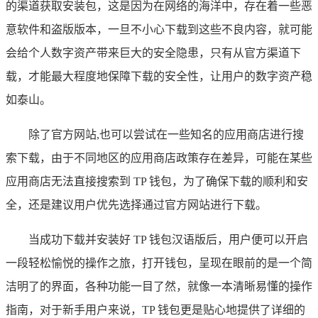
的渠道获取安装包，这是因为在网络的海洋中，存在着一些恶
意软件和盗版版本，一旦不小心下载到这些不良内容，就可能
会给个人数字资产带来巨大的安全隐患，只有从官方渠道下
载，才能最大程度地保障下载的安全性，让用户的数字资产稳
如泰山。
除了官方网站,也可以尝试在一些知名的应用商店进行搜
索下载，由于不同地区的应用商店政策存在差异，可能在某些
应用商店无法直接搜索到 TP 钱包，为了确保下载的顺利和安
全，还是建议用户优先选择通过官方网站进行下载。
当成功下载并安装好 TP 钱包汉语版后，用户便可以开启
一段轻松愉悦的操作之旅，打开钱包，呈现在眼前的是一个简
洁明了的界面，各种功能一目了然，就像一本清晰易懂的操作
指南，对于新手用户来说，TP 钱包更是贴心地提供了详细的