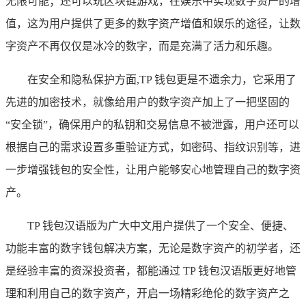
无限可能；还可以玩区块链游戏，在娱乐中实现数字资产的增
值，这为用户提供了更多的数字资产增值和娱乐的途径，让数
字资产不再仅仅是冰冷的数字，而是充满了活力和乐趣。
在安全和隐私保护方面,TP 钱包更是不遗余力，它采用了
先进的加密技术，就像给用户的数字资产加上了一把坚固的
“安全锁”，确保用户的私钥和交易信息不被泄露，用户还可以
根据自己的需求设置多重验证方式，如密码、指纹识别等，进
一步增强钱包的安全性，让用户能够安心地管理自己的数字资
产。
TP 钱包汉语版为广大中文用户提供了一个安全、便捷、
功能丰富的数字钱包解决方案，无论是数字资产的初学者，还
是经验丰富的资深投资者，都能通过 TP 钱包汉语版更好地管
理和利用自己的数字资产，开启一场精彩绝伦的数字资产之