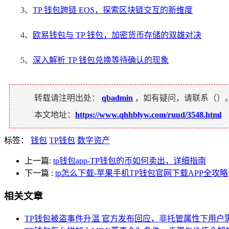
3、
TP 钱包跨链 EOS，探索区块链交互的新维度
4、
欧易钱包与 TP 钱包，加密货币存储的双雄对决
5、
深入解析 TP 钱包兑换等待确认的现象
转载请注明出处：
qbadmin
，如有疑问，请联系（
）
本文地址：
https://www.qhhblyw.com/ruud/3548.html
标签：
钱包
TP钱包
数字资产
上一篇:
tp钱包app-TP钱包的币如何卖出，详细指南
下一篇
:
tp怎么下载-苹果手机TP钱包官网下载APP全攻略
相关文章
TP钱包被盗事件升温 官方发布回应，非托管属性下用户