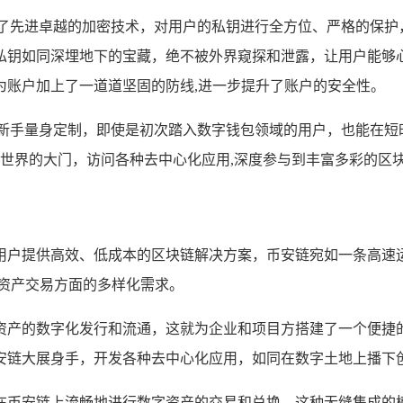
用了先进卓越的加密技术，对用户的私钥进行全方位、严格的保护
私钥如同深埋地下的宝藏，绝不被外界窥探和泄露，让用户能够
为账户加上了一道道坚固的防线,进一步提升了账户的安全性。
为新手量身定制，即使是初次踏入数字钱包领域的用户，也能在短
幻世界的大门，访问各种去中心化应用,深度参与到丰富多彩的区
用户提供高效、低成本的区块链解决方案，币安链宛如一条高速
资产交易方面的多样化需求。
资产的数字化发行和流通，这就为企业和项目方搭建了一个便捷
安链大展身手，开发各种去中心化应用，如同在数字土地上播下
在币安链上流畅地进行数字资产的交易和兑换，这种无缝集成的