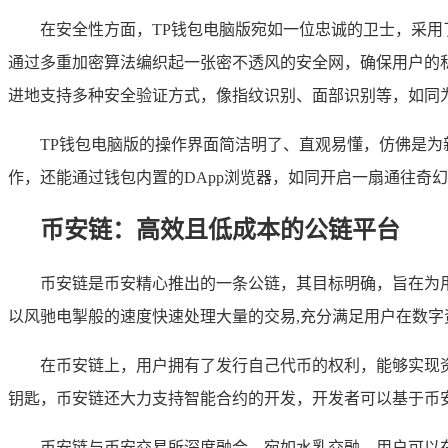
在安全性方面，TP钱包电脑版宛如一位忠诚的卫士，采
通过多重加密算法编织起一张密不透风的安全网，确保用户的
进地支持多种安全验证方式，像指纹识别、面部识别等，如同
TP钱包电脑版的操作界面简洁明了、直观易懂，仿佛是
作，还能通过钱包内置的DApp浏览器，如同开启一扇通往奇
币安链：高效且低成本的公链平台
币安链是币安精心推出的一条公链，其目标明确，旨在为
以风驰电掣般的速度快速处理大量的交易,充分满足用户在数字
在币安链上，用户拥有了发行自己代币的权利，能够实现
钥匙，币安链还大力支持智能合约的开发，开发者可以基于币
币安链与币安交易所深度融合，宛如水乳交融，用户可以