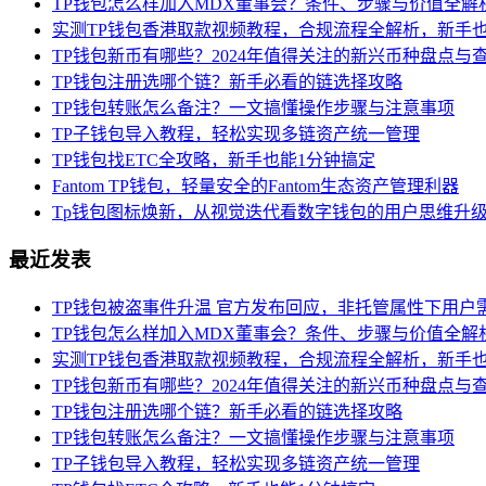
TP钱包怎么样加入MDX董事会？条件、步骤与价值全解
实测TP钱包香港取款视频教程，合规流程全解析，新手
TP钱包新币有哪些？2024年值得关注的新兴币种盘点与
TP钱包注册选哪个链？新手必看的链选择攻略
TP钱包转账怎么备注？一文搞懂操作步骤与注意事项
TP子钱包导入教程，轻松实现多链资产统一管理
TP钱包找ETC全攻略，新手也能1分钟搞定
Fantom TP钱包，轻量安全的Fantom生态资产管理利器
Tp钱包图标焕新，从视觉迭代看数字钱包的用户思维升
最近发表
TP钱包被盗事件升温 官方发布回应，非托管属性下用户
TP钱包怎么样加入MDX董事会？条件、步骤与价值全解
实测TP钱包香港取款视频教程，合规流程全解析，新手
TP钱包新币有哪些？2024年值得关注的新兴币种盘点与
TP钱包注册选哪个链？新手必看的链选择攻略
TP钱包转账怎么备注？一文搞懂操作步骤与注意事项
TP子钱包导入教程，轻松实现多链资产统一管理