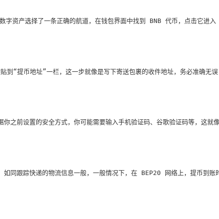
的数字资产选择了一条正确的航道，在钱包界面中找到 BNB 代币，点击它进入 
粘贴到“提币地址”一栏，这一步就像是写下寄送包裹的收件地址，务必准确无
据你之前设置的安全方式，你可能需要输入手机验证码、谷歌验证码等，这就像
如同跟踪快递的物流信息一般，一般情况下，在 BEP20 网络上，提币到