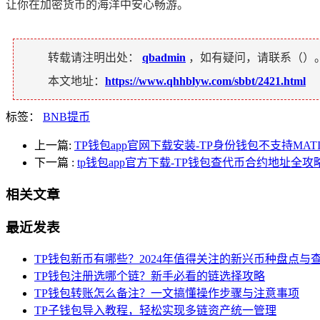
让你在加密货币的海洋中安心畅游。
转载请注明出处：
qbadmin
，如有疑问，请联系（
）
本文地址：
https://www.qhhblyw.com/sbbt/2421.html
标签：
BNB提币
上一篇:
TP钱包app官网下载安装-TP身份钱包不支持MA
下一篇
:
tp钱包app官方下载-TP钱包查代币合约地址全攻
相关文章
最近发表
TP钱包新币有哪些？2024年值得关注的新兴币种盘点与
TP钱包注册选哪个链？新手必看的链选择攻略
TP钱包转账怎么备注？一文搞懂操作步骤与注意事项
TP子钱包导入教程，轻松实现多链资产统一管理