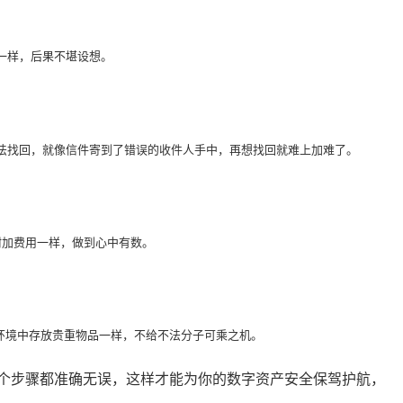
一样，后果不堪设想。
无法找回，就像信件寄到了错误的收件人手中，再想找回就难上加难了。
附加费用一样，做到心中有数。
的环境中存放贵重物品一样，不给不法分子可乘之机。
每一个步骤都准确无误，这样才能为你的数字资产安全保驾护航，