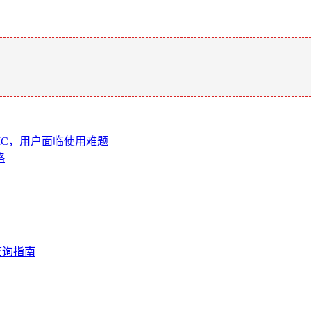
。
TIC，用户面临使用难题
略
查询指南