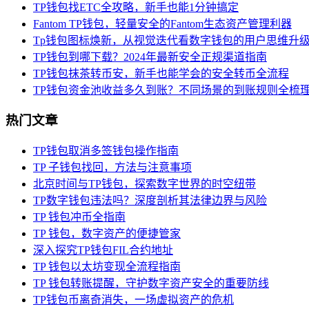
TP钱包找ETC全攻略，新手也能1分钟搞定
Fantom TP钱包，轻量安全的Fantom生态资产管理利器
Tp钱包图标焕新，从视觉迭代看数字钱包的用户思维升
TP钱包到哪下载？2024年最新安全正规渠道指南
TP钱包抹茶转币安，新手也能学会的安全转币全流程
TP钱包资金池收益多久到账？不同场景的到账规则全梳
热门文章
TP钱包取消多签钱包操作指南
TP 子钱包找回，方法与注意事项
北京时间与TP钱包，探索数字世界的时空纽带
TP数字钱包违法吗？深度剖析其法律边界与风险
TP 钱包冲币全指南
TP 钱包，数字资产的便捷管家
深入探究TP钱包FIL合约地址
TP 钱包以太坊变现全流程指南
TP 钱包转账提醒，守护数字资产安全的重要防线
TP钱包币离奇消失，一场虚拟资产的危机