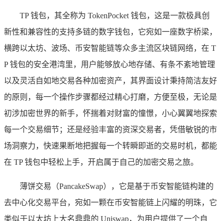
TP 钱包，其全称为 TokenPocket 钱包，这是一款极具创
新性和兼容性的支持多链的数字钱包，它宛如一座数字桥梁，
横跨以太坊、波场、币安智能链等众多主流区块链网络，在 T
P 钱包的安全港湾里，用户能够放心地存储、有条不紊地管理
以及灵活自如地交易各种加密资产，其界面设计秉持简洁友好
的原则，每一个操作步骤都经过精心打磨，方便至极，无论是
初涉加密世界的新手，怀揣着对财富的憧憬，小心翼翼地探索
每一个交易细节；还是经验丰富的资深交易者，凭借敏锐的市
场洞察力，快速果断地把握每一个转瞬即逝的交易时机，都能
在 TP 钱包中轻松上手，开启属于自己的加密交易之旅。
薄饼交易（PancakeSwap），它是基于币安智能链构建的
去中心化交易平台，宛如一颗在币安智能链上闪耀的明珠，它
类似于以太坊上大名鼎鼎的 Uniswap，为用户提供了一个自