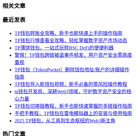
相关文章
最近发表
TP钱包转账全攻略，新手也能快速上手的操作指南
TP钱包行情查看全攻略，轻松掌握数字资产市场动态
TP薄饼钱包，一站式玩转BSC DeFi的便捷利器
警惕！TP钱包跨链被盗事件频发，用户资产安全需高度
重视
TP钱包（TokenPocket）删除钱包地址/账户的详细操作
指南
TP钱包导入新钱包视频，新手必备的零风险操作教程
tp钱包开发商，深耕Web3领域，守护数字资产安全的核
心力量
TP钱包切换链教程，新手也能快速掌握的多链操作指南
手把手教程，TP钱包在雷电模拟器上的安装与使用指南
2025 TP钱包，从工具到生态枢纽的Web3新主角
热门文章