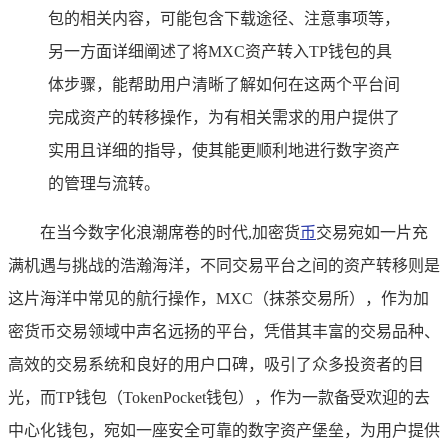
包的相关内容，可能包含下载途径、注意事项等，
另一方面详细阐述了将MXC资产转入TP钱包的具
体步骤，能帮助用户清晰了解如何在这两个平台间
完成资产的转移操作，为有相关需求的用户提供了
实用且详细的指导，使其能更顺利地进行数字资产
的管理与流转。
在当今数字化浪潮席卷的时代,加密货
币
交易宛如一片充
满机遇与挑战的浩瀚海洋，不同交易平台之间的资产转移则是
这片海洋中常见的航行操作，MXC（抹茶交易所），作为加
密货币交易领域中声名远扬的平台，凭借其丰富的交易品种、
高效的交易系统和良好的用户口碑，吸引了众多投资者的目
光，而TP钱包（TokenPocket钱包），作为一款备受欢迎的去
中心化钱包，宛如一座安全可靠的数字资产堡垒，为用户提供