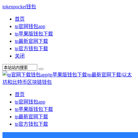
tokenpocket钱包
首页
tp官网钱包app
tp苹果版钱包下载
tp最新官网下载
tp官方钱包下载
关闭
首页
tp官网钱包app
tp苹果版钱包下载
tp最新官网下载
tp官方钱包下载