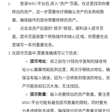
登录MXC平台后,进入“资产”页面，在这里找到你要
转出的资产，这一步需要你仔细确认资产的名称和数
量，确保操作的是你想要转移的资产。
点击该资产后面的“提币”按钮，顺利进入提币页
面，提币页面是整个转账操作的核心区域，你需要在这
里填写一系列重要信息。
在提币页面中,需要准确填写以下信息：
提币地址
：将之前在TP钱包中复制的接收地
址小心翼翼地粘贴到这里，再次仔细核对地址，确
保没有输入错误，因为一旦转账到错误的地址，资
产可能就如石沉大海，无法找回。
提币数量
：输入你要转出的资产数量，要注意
MXC平台可能有最低提币数量的限制，同时要充
分考虑转账手续费，确保转出的资产数量足够支付