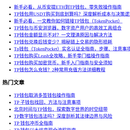
新手必看，从币安提ETH到TP钱包，零失败操作指南
TP钱包用USDT购买到底划算吗？深度解析成本与决策逻
新手必看，一文教你如何链接TP钱包（TokenPocket）
TP钱包与币安浏览器，数字资产用户的高效工具组合
TP钱包金额显示不对？一文理清原因与解决方法
TP钱包兑换后钱变少？揭秘链上交易的隐形损耗
Tp钱包（TokenPocket）实名认证全指南，步骤、注意
TP钱包购买Leash全攻略，新手零门槛操作指南
TP钱包购买加密货币，新手入门指南与安全须知
TP钱包怎么充钱？2种常用充值方法详细教程
热门文章
TP钱包取消多签钱包操作指南
TP 子钱包找回，方法与注意事项
北京时间与TP钱包，探索数字世界的时空纽带
TP数字钱包违法吗？深度剖析其法律边界与风险
TP 钱包冲币全指南