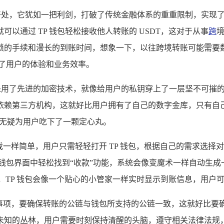
目的好处，它犹如一把利剑，打破了传统金融体系的重重限制，实
以通过 TP 钱包轻松接收他人转账的 USDT，这对于从事
跨
琐的手续和漫长的到账时间，想象一下，以往跨境转账可能需要
了用户的体验和业务效率。
，它采用了先进的加密技术，就像给用户的私钥穿上了一层坚不可
依赖第三方机构，这就好比用户拥有了自己的数字金库，只有自
性无疑为用户吃下了一颗定心丸。
游戏一样简单，用户只需轻轻打开 TP 钱包，根据自己的需求选择
T 等），然后在钱包界面中轻松找到“收款”功能，系统会像变魔术一
后，TP 钱包会像一个贴心的小管家一样实时显示到账信息，用户
意一些事项，要确保转账的公链与钱包所支持的公链一致，这就好比
未知的丛林，用户需要时刻保持清醒的头脑，遵守相关法律法规，