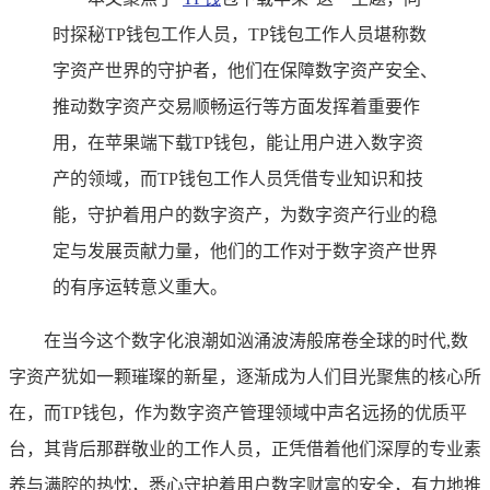
时探秘TP钱包工作人员，TP钱包工作人员堪称数
字资产世界的守护者，他们在保障数字资产安全、
推动数字资产交易顺畅运行等方面发挥着重要作
用，在苹果端下载TP钱包，能让用户进入数字资
产的领域，而TP钱包工作人员凭借专业知识和技
能，守护着用户的数字资产，为数字资产行业的稳
定与发展贡献力量，他们的工作对于数字资产世界
的有序运转意义重大。
在当今这个数字化浪潮如汹涌波涛般席卷全球的时代,数
字资产犹如一颗璀璨的新星，逐渐成为人们目光聚焦的核心所
在，而TP钱包，作为数字资产管理领域中声名远扬的优质平
台，其背后那群敬业的工作人员，正凭借着他们深厚的专业素
养与满腔的热忱，悉心守护着用户数字财富的安全，有力地推