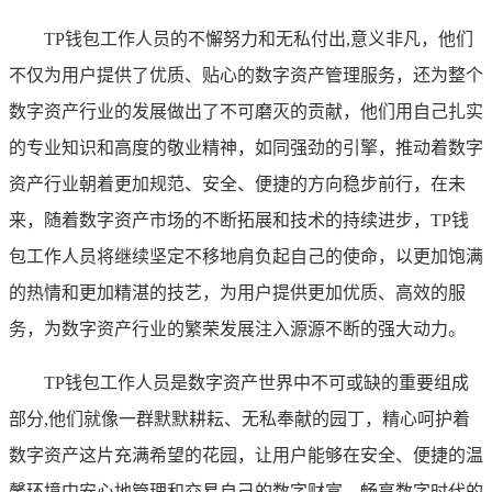
TP钱包工作人员的不懈努力和无私付出,意义非凡，他们
不仅为用户提供了优质、贴心的数字资产管理服务，还为整个
数字资产行业的发展做出了不可磨灭的贡献，他们用自己扎实
的专业知识和高度的敬业精神，如同强劲的引擎，推动着数字
资产行业朝着更加规范、安全、便捷的方向稳步前行，在未
来，随着数字资产市场的不断拓展和技术的持续进步，TP钱
包工作人员将继续坚定不移地肩负起自己的使命，以更加饱满
的热情和更加精湛的技艺，为用户提供更加优质、高效的服
务，为数字资产行业的繁荣发展注入源源不断的强大动力。
TP钱包工作人员是数字资产世界中不可或缺的重要组成
部分,他们就像一群默默耕耘、无私奉献的园丁，精心呵护着
数字资产这片充满希望的花园，让用户能够在安全、便捷的温
馨环境中安心地管理和交易自己的数字财富，畅享数字时代的