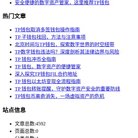
安全便捷的数字资产管家，这里推荐TP钱包
热门文章
TP钱包取消多签钱包操作指南
TP 子钱包找回，方法与注意事项
北京时间与TP钱包，探索数字世界的时空纽带
TP数字钱包违法吗？深度剖析其法律边界与风险
TP 钱包冲币全指南
TP 钱包，数字资产的便捷管家
深入探究TP钱包FIL合约地址
TP 钱包以太坊变现全流程指南
TP 钱包转账提醒，守护数字资产安全的重要防线
TP钱包币离奇消失，一场虚拟资产的危机
站点信息
文章总数:4592
页面总数:0