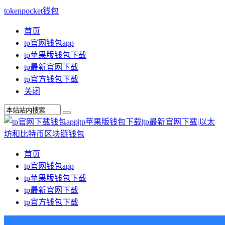
tokenpocket钱包
首页
tp官网钱包app
tp苹果版钱包下载
tp最新官网下载
tp官方钱包下载
关闭
首页
tp官网钱包app
tp苹果版钱包下载
tp最新官网下载
tp官方钱包下载