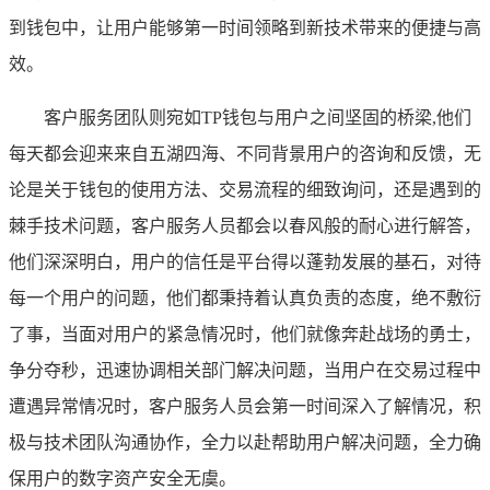
到钱包中，让用户能够第一时间领略到新技术带来的便捷与高
效。
客户服务团队则宛如TP钱包与用户之间坚固的桥梁,他们
每天都会迎来来自五湖四海、不同背景用户的咨询和反馈，无
论是关于钱包的使用方法、交易流程的细致询问，还是遇到的
棘手技术问题，客户服务人员都会以春风般的耐心进行解答，
他们深深明白，用户的信任是平台得以蓬勃发展的基石，对待
每一个用户的问题，他们都秉持着认真负责的态度，绝不敷衍
了事，当面对用户的紧急情况时，他们就像奔赴战场的勇士，
争分夺秒，迅速协调相关部门解决问题，当用户在交易过程中
遭遇异常情况时，客户服务人员会第一时间深入了解情况，积
极与技术团队沟通协作，全力以赴帮助用户解决问题，全力确
保用户的数字资产安全无虞。