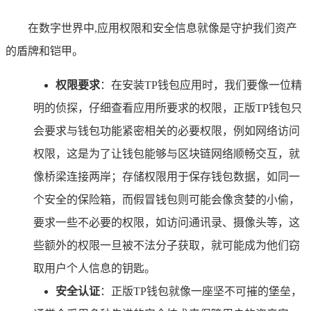
在数字世界中,应用权限和安全信息就像是守护我们资产
的盾牌和铠甲。
权限要求
：在安装TP钱包应用时，我们要像一位精
明的侦探，仔细查看应用所要求的权限，正版TP钱包只
会要求与钱包功能紧密相关的必要权限，例如网络访问
权限，这是为了让钱包能够与区块链网络顺畅交互，就
像桥梁连接两岸；存储权限用于保存钱包数据，如同一
个安全的保险箱，而假冒钱包则可能会像贪婪的小偷，
要求一些不必要的权限，如访问通讯录、摄像头等，这
些额外的权限一旦被不法分子获取，就可能成为他们窃
取用户个人信息的钥匙。
安全认证
：正版TP钱包就像一座坚不可摧的堡垒，