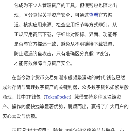
包成为不少人管理资产的工具，但假钱包也随之出
现，区分真假关乎资产安全，可通过
查看
官方渠
道、核实应用来源、检查应用细节等方式辨别，从
正规应用商店下载，仔细比对图标、界面、功能等
是否与官方描述一致，避免从不明链接下载钱包，
防止遭遇钓鱼攻击，只有准确区分真假TP钱包，
才能有效保障自身资产安全。
在当今数字货币交易如潮水般频繁涌动的时代,钱包已然
成为存储与管理数字资产的关键利器，众多数字钱包如繁星般
涌现，其中TP钱包（
TokenPocket
）凭借支持多种区块链资
产、操作简便快捷等显著优势，脱颖而出，赢得了广大用户的
衷心喜爱与信赖。
正所谓“树大招风”，随着TP钱包知名度的节节攀升，市