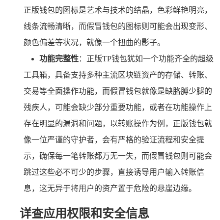
正版钱包的图标是艺术与技术的结晶，色彩鲜艳明亮，
线条流畅清晰，而假冒钱包的图标则可能会出现变形、
颜色偏差等状况，就像一个扭曲的影子。
功能完整性
：正版TP钱包犹如一个功能齐全的超级
工具箱，具备支持多种主流区块链资产的存储、转账、
交易等全面操作功能，而假冒钱包就像是缺胳膊少腿的
残疾人，可能会缺少部分重要功能，或者在功能操作上
存在明显的漏洞和问题，以转账操作为例，正版钱包就
像一位严谨的守护者，会有严格的验证流程和安全提
示，确保每一笔转账都万无一失，而假冒钱包则可能会
跳过这些必不可少的步骤，直接诱导用户输入转账信
息，这无异于将用户的资产置于危险的悬崖边缘。
详查应用权限和安全信息