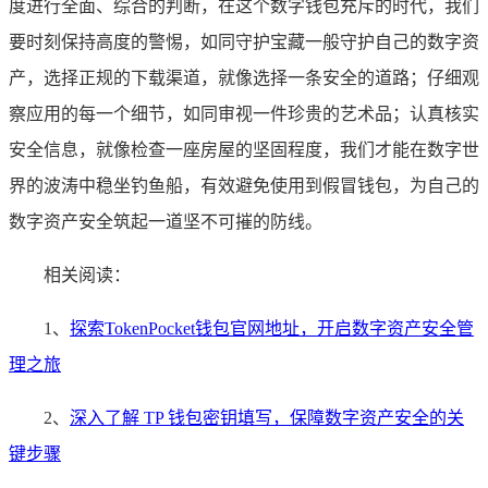
度进行全面、综合的判断，在这个数字钱包充斥的时代，我们
要时刻保持高度的警惕，如同守护宝藏一般守护自己的数字资
产，选择正规的下载渠道，就像选择一条安全的道路；仔细观
察应用的每一个细节，如同审视一件珍贵的艺术品；认真核实
安全信息，就像检查一座房屋的坚固程度，我们才能在数字世
界的波涛中稳坐钓鱼船，有效避免使用到假冒钱包，为自己的
数字资产安全筑起一道坚不可摧的防线。
相关阅读：
1、
探索TokenPocket钱包官网地址，开启数字资产安全管
理之旅
2、
深入了解 TP 钱包密钥填写，保障数字资产安全的关
键步骤