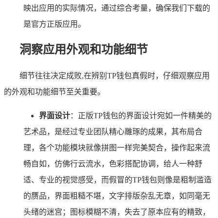
映出应用的实际情况，通过综合考量，确保我们下载的
是官方正版应用。
洞察应用外观和功能细节
细节往往决定成败,在辨别TP钱包真假时，仔细观察应用
的外观和功能细节至关重要。
界面设计
：正版TP钱包的界面设计宛如一件精美的
艺术品，是经过专业团队精心雕琢的成果，其布局合
理，各个功能模块就像拼图一样完美契合，操作起来流
畅自如，仿佛行云流水，色彩搭配协调，给人一种舒
适、专业的视觉感受，而假冒的TP钱包则像是粗制滥造
的赝品，界面粗糙不堪，文字排版杂乱无章，如同毫无
头绪的迷宫；图标模糊不清，失去了原本应有的精致，