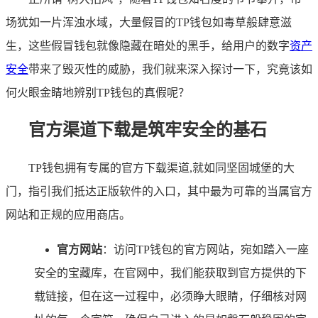
场犹如一片浑浊水域，大量假冒的TP钱包如毒草般肆意滋
生，这些假冒钱包就像隐藏在暗处的黑手，给用户的数字
资产
安全
带来了毁灭性的威胁，我们就来深入探讨一下，究竟该如
何火眼金睛地辨别TP钱包的真假呢？
官方渠道下载是筑牢安全的基石
TP钱包拥有专属的官方下载渠道,就如同坚固城堡的大
门，指引我们抵达正版软件的入口，其中最为可靠的当属官方
网站和正规的应用商店。
官方网站
：访问TP钱包的官方网站，宛如踏入一座
安全的宝藏库，在官网中，我们能获取到官方提供的下
载链接，但在这一过程中，必须睁大眼睛，仔细核对网