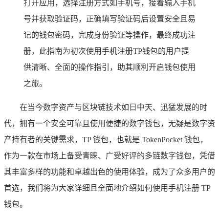
打开应用，选择注册方式如手机号，接着输入手机
号并获取验证码，正确填写验证码后设置安全且易
记的钱包密码，完成身份验证等操作，最终成功注
册，此指南为初次使用手机注册TP钱包的用户提
供清晰、全面的操作指引，助其顺利开启钱包使用
之旅。
在当今数字资产与区块链技术如日中天、迅猛发展的时
代，拥有一个安全可靠且使用便捷的数字钱包，无疑是数字资
产持有者的关键需求，TP 钱包，也就是 TokenPocket 钱包，
作为一款在市场上备受青睐、广受好评的多链数字钱包，凭借
其丰富多样的功能和卓越出色的使用体验，成为了众多用户的
首选，我们将为大家详细且全面地介绍如何使用手机注册 TP
钱包。