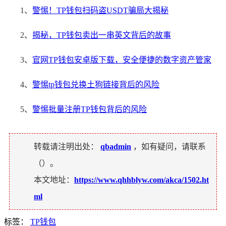
1、
警惕！TP钱包扫码盗USDT骗局大揭秘
2、
揭秘，TP钱包卖出一串英文背后的故事
3、
官网TP钱包安卓版下载，安全便捷的数字资产管家
4、
警惕tp钱包兑换土狗链接背后的风险
5、
警惕批量注册TP钱包背后的风险
转载请注明出处：
qbadmin
，如有疑问，请联系
（
）。
本文地址：
https://www.qhhblyw.com/akca/1502.ht
ml
标签：
TP钱包