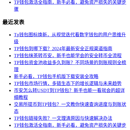
TP钱包激活全指南，新手必看，避免资产损失的关键步
骤
最近发表
Tp钱包图标焕新，从视觉迭代看数字钱包的用户思维升
级
TP钱包到哪下载？2024年最新安全正规渠道指南
TP钱包抹茶转币安，新手也能学会的安全转币全流程
TP钱包资金池收益多久到账？不同场景的到账规则全梳
理
新手必看，TP钱包手机版下载安装全攻略
TP钱包市场行情，多链生态下的增长逻辑与未来趋势
币安怎么转USDT到TP钱包？新手也能一看就会的超详
细教程
交易所提币到TP钱包？一文教你快速查询进度与到账状
态
TP钱包链接失败？一文理清原因与快速解决办法
TP钱包激活全指南，新手必看，避免资产损失的关键步