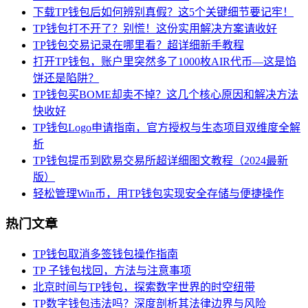
下载TP钱包后如何辨别真假？这5个关键细节要记牢！
TP钱包打不开了？别慌！这份实用解决方案请收好
TP钱包交易记录在哪里看？超详细新手教程
打开TP钱包，账户里突然多了1000枚AIR代币—这是馅
饼还是陷阱？
TP钱包买BOME却卖不掉？这几个核心原因和解决方法
快收好
TP钱包Logo申请指南，官方授权与生态项目双维度全解
析
TP钱包提币到欧易交易所超详细图文教程（2024最新
版）
轻松管理Win币，用TP钱包实现安全存储与便捷操作
热门文章
TP钱包取消多签钱包操作指南
TP 子钱包找回，方法与注意事项
北京时间与TP钱包，探索数字世界的时空纽带
TP数字钱包违法吗？深度剖析其法律边界与风险