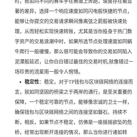
时，就如同不同的赛车手在赛道上奔跑，速度存在着显
著的差异，选择一个响应速度如同闪电般快捷的节点，
能够让你提交的交易请求瞬间像离弦之箭般被快速处
理，从而轻松实现快速转账，尤其是当你投身于热门数
字资产的交易浪潮中时，如果所选节点处理速度如同蜗
牛爬行一般缓慢，那么很可能会导致你的交易如同陷入
泥潭般延迟，让你白白错过最佳的交易时机,就像错过一
场珍贵的流星雨一般令人惋惜。
稳定性
：稳定，对于TP钱包与区块链网络的连接而
言，就如同坚固的桥梁之于两岸的通行，是至关重要的
保障，一个稳定可靠的节点，能够像忠诚的卫士一样，
确保钱包与区块链网络之间的连接坚如磐石、持续不
断，相反，如果节点不稳定，仿佛是一座摇摇欲坠的危
桥，经常出现断开连接的情况，那么当你进行诸如转