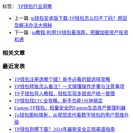
标签：
TP钱包行业洞察
上一篇:
tp钱包安卓版下载-TP钱包怎么扫不了码？原因
及解决办法大揭秘
下一篇
:
tp教程-利用TP钱包看涨跌，把握加密资产投资
机遇
相关文章
最近发表
TP钱包注册选哪个链？新手必看的链选择攻略
TP钱包转账怎么备注？一文搞懂操作步骤与注意事项
TP子钱包导入教程，轻松实现多链资产统一管理
TP钱包找ETC全攻略，新手也能1分钟搞定
Fantom TP钱包，轻量安全的Fantom生态资产管理利器
Tp钱包图标焕新，从视觉迭代看数字钱包的用户思维升
级
TP钱包到哪下载？2024年最新安全正规渠道指南