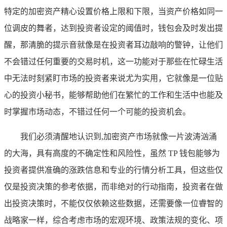
特定的加密资产精心设置价格上限和下限，当资产价格如同一
位调皮的舞者，达到投资者设定的阈值时，钱包会及时发出提
醒，那清脆的提示音就像是在投资者耳边敲响的警钟，让他们
不会错过任何重要的交易时机，这一功能对于那些在忙碌生活
中无法时刻紧盯市场的投资者来说尤为实用，它就像是一位贴
心的投资小秘书，能够帮助他们在繁忙的工作和生活中也能及
时掌握市场动态，不错过任何一个可能的投资机会。
我们必须清醒地认识到,加密资产市场就像一片波涛汹涌
的大海，具有高度的不确定性和风险性，虽然 TP 钱包能够为
投资者提供准确的涨跌信息和专业的行情分析工具，但这些仅
仅是投资决策的参考依据，而非绝对的行动指南，投资者在做
出投资决策时，不能仅仅依赖这些数据，还需要像一位睿智的
战略家一样，综合考虑市场的宏观环境、政策法规的变化、项