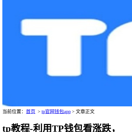
当前位置：
首页
>
tp官网钱包app
> 文章正文
tp教程-利用TP钱包看涨跌，