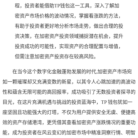
程，投资者能借助TP钱包这一工具，深入了解加
密资产市场价格的波动情况，掌握看涨跌的方法，
有助于投资者更好地分析市场走势，做出合理的投
资决策，在加密资产投资领域捕捉潜在机会，提升
投资成功的可能性，实现资产的合理配置与增值，
但需注意加密资产投资存在较高风险。
在当今这个数字化金融蓬勃发展的时代,加密资产市场宛
如一颗璀璨却又充满变数的新星，以其令人心跳加速的高波动
性和蕴含无限可能的高回报率，成功吸引了无数投资者探寻的
目光，在这片充满机遇与挑战的投资蓝海中，TP 钱包犹如一
座坚固且功能强大的灯塔，不仅为用户提供安全无虞、便捷高
效的资产存储港湾，更凭借其查看加密资产涨跌情况的重要功
能，成为投资者在风云变幻的加密市场中精准洞察行情、明智