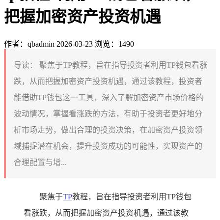
把握加密资产投资机遇
作者：qbadmin
2026-03-23
浏览：1490
导读：
聚焦于TP教程，旨在指导投资者利用TP钱包看涨
跌，从而把握加密资产投资机遇，通过该教程，投资者
能借助TP钱包这一工具，深入了解加密资产市场价格的
波动情况，掌握看涨跌的方法，有助于投资者更好地分
析市场走势，做出合理的投资决策，在加密资产投资领
域捕捉潜在机会，提升投资成功的可能性，实现资产的
合理配置与增...
聚焦于
TP
教程，旨在指导投资者利用TP钱包
看涨跌，从而把握加密资产投资机遇，通过该教