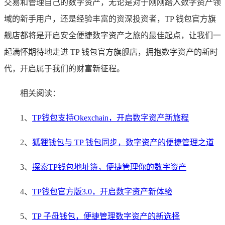
交易和管理自己的数字资产，无论是对于刚刚踏入数字资产领
域的新手用户，还是经验丰富的资深投资者，TP 钱包官方旗
舰店都将是开启安全便捷数字资产之旅的最佳起点，让我们一
起满怀期待地走进 TP 钱包官方旗舰店，拥抱数字资产的新时
代，开启属于我们的财富新征程。
相关阅读：
1、
TP钱包支持Okexchain，开启数字资产新旅程
2、
狐狸钱包与 TP 钱包同步，数字资产的便捷管理之道
3、
探索TP钱包地址簿，便捷管理你的数字资产
4、
TP钱包官方版3.0，开启数字资产新体验
5、
TP 子母钱包，便捷管理数字资产的新选择