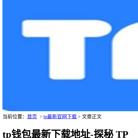
当前位置：
首页
>
tp最新官网下载
> 文章正文
tp钱包最新下载地址-探秘 TP