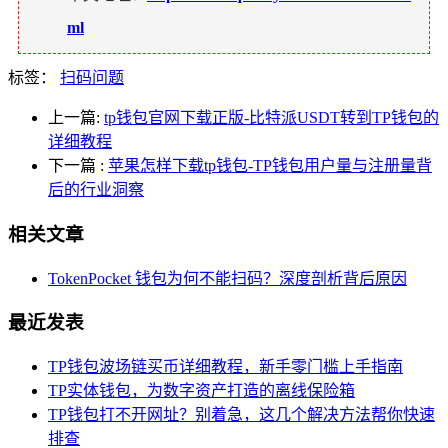
ml
标签：
扫码问题
上一篇:
tp钱包官网下载正版-比特派USDT转到TP钱包的
详细教程
下一篇
:
苹果怎样下载tp钱包-TP钱包用户量与注册量背
后的行业洞察
相关文章
TokenPocket 钱包为何不能扫码？深度剖析背后原因
最近发表
TP钱包波场链买币详细教程，新手零门槛上手指南
TP实体钱包，为数字资产打造的离线保险箱
TP钱包打不开网址？别着急，这几个解决方法帮你快速
排查