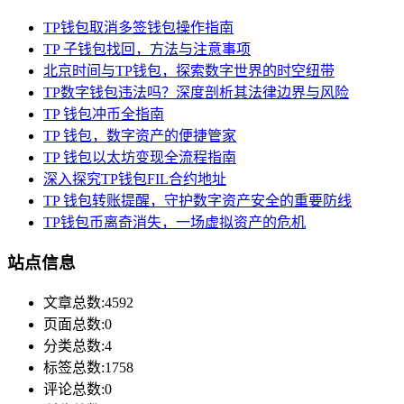
TP钱包取消多签钱包操作指南
TP 子钱包找回，方法与注意事项
北京时间与TP钱包，探索数字世界的时空纽带
TP数字钱包违法吗？深度剖析其法律边界与风险
TP 钱包冲币全指南
TP 钱包，数字资产的便捷管家
TP 钱包以太坊变现全流程指南
深入探究TP钱包FIL合约地址
TP 钱包转账提醒，守护数字资产安全的重要防线
TP钱包币离奇消失，一场虚拟资产的危机
站点信息
文章总数:4592
页面总数:0
分类总数:4
标签总数:1758
评论总数:0