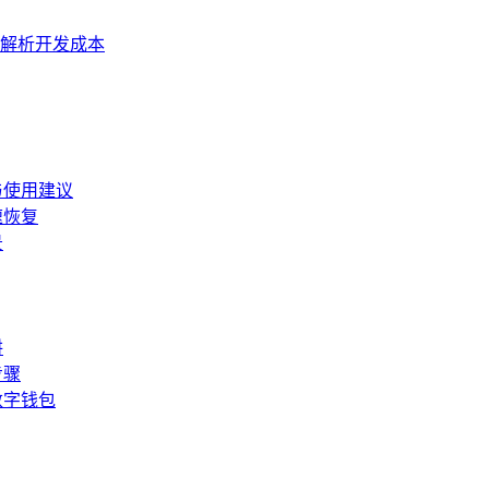
面解析开发成本
与使用建议
速恢复
景
阱
步骤
数字钱包