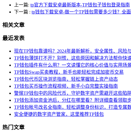
上一篇:
tp官方下载安卓最新版本-TP钱包子钱包登录指南
下一篇
:
tp钱包下载安卓-做一个TP钱包需要多少钱？全
相关文章
最近发表
现在TP钱包靠谱吗？2024年最新解析，安全属性、风险
TP钱包薄饼打不开？别慌，这些原因和解决方法帮你快
TP钱包插件有什么用？一文读懂它的核心价值与实用场
TP钱包Swap买卖教程，新手也能轻松完成加密币交易
TP钱包代币区块浏览指南，轻松掌握链上资产动态
TP钱包买币操作流程视频，新手小白完整实操指南
警惕TP钱包中的风险代币，守护数字资产需避开这些陷
TP钱包添加资金池后，分红在哪里看？附详细查看领取
TP钱包帐号改名全指南，轻松调整身份标识，打造专属
安全便捷的数字资产管家，这里推荐TP钱包
热门文章