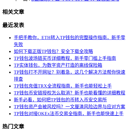
相关文章
最近发表
手把手教你，ETH转入TP钱包的完整操作指南，新手零
失败
如何下载正版TP钱包？安全下载全攻略
TP钱包波场链买币详细教程，新手零门槛上手指南
TP实体钱包，为数字资产打造的离线保险箱
TP钱包打不开网址？别着急，这几个解决方法帮你快速
排查
TP钱包充值TRX全流程指南，新手也能轻松上手
TP钱包币安链授权怎么取消？新手也能看懂的详细教程
新手必看，如何把TP钱包的币转入币安交易所
TP钱包资产会被风控吗？一文厘清风险边界与应对方案
TP钱包对接OKEx法币交易全指南，新手也能快速上手
热门文章