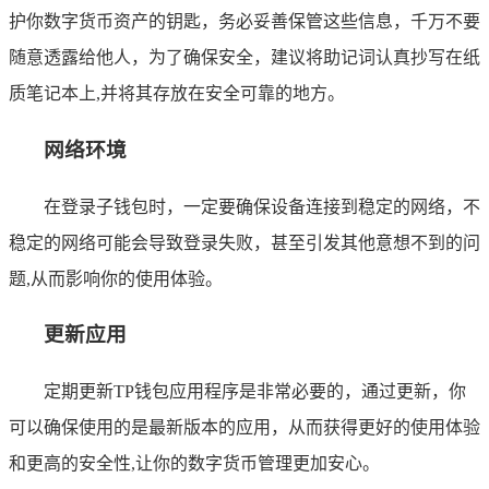
护你数字货币资产的钥匙，务必妥善保管这些信息，千万不要
随意透露给他人，为了确保安全，建议将助记词认真抄写在纸
质笔记本上,并将其存放在安全可靠的地方。
网络环境
在登录子钱包时，一定要确保设备连接到稳定的网络，不
稳定的网络可能会导致登录失败，甚至引发其他意想不到的问
题,从而影响你的使用体验。
更新应用
定期更新TP钱包应用程序是非常必要的，通过更新，你
可以确保使用的是最新版本的应用，从而获得更好的使用体验
和更高的安全性,让你的数字货币管理更加安心。