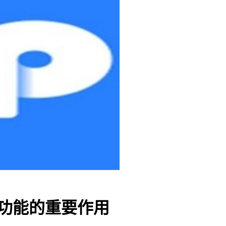
步功能的重要作用