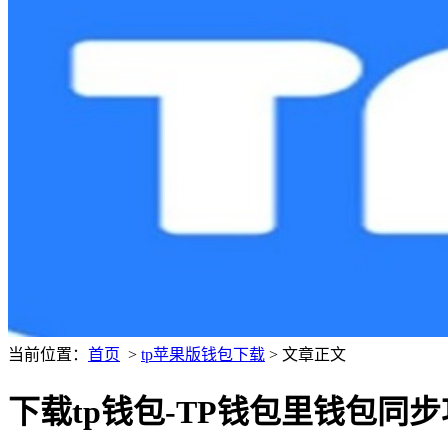
当前位置：
首页
>
tp苹果版钱包下载
> 文章正文
下载tp钱包-TP钱包里钱包同