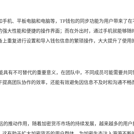
如手机、平板电脑和电脑等，TP钱包的同步功能为用户带来了在
的强大性能和便捷的操作界面；而在外出时，通过手机就能够随
备上重复进行设置和导入钱包信息的繁琐操作，大大提升了使用的
功能具有不可替代的重要意义，在团队中，不同成员可能需要共同
于提高团队协作的效率，还能有效避免因信息不及时和沟通不畅
深远的推动作用，随着加密货币市场的持续发展，越来越多的用户
，这有助于扩大加密货币的用户群体，为加密生态注入源源不断