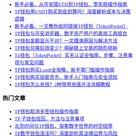
新手必看，从币安提ETH到TP钱包，零失败操作指南
TP钱包用USDT购买到底划算吗？深度解析成本与决策
逻辑
新手必看，一文教你如何链接TP钱包（TokenPocket）
TP钱包与币安浏览器，数字资产用户的高效工具组合
TP钱包金额显示不对？一文理清原因与解决方法
TP钱包兑换后钱变少？揭秘链上交易的隐形损耗
Tp钱包（TokenPocket）实名认证全指南，步骤、注意事
项与常见问题
TP钱包购买Leash全攻略，新手零门槛操作指南
TP钱包购买加密货币，新手入门指南与安全须知
TP钱包怎么充钱？2种常用充值方法详细教程
热门文章
TP钱包取消多签钱包操作指南
TP 子钱包找回，方法与注意事项
北京时间与TP钱包，探索数字世界的时空纽带
TP数字钱包违法吗？深度剖析其法律边界与风险