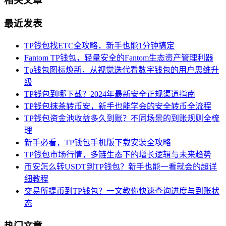
相关文章
最近发表
TP钱包找ETC全攻略，新手也能1分钟搞定
Fantom TP钱包，轻量安全的Fantom生态资产管理利器
Tp钱包图标焕新，从视觉迭代看数字钱包的用户思维升
级
TP钱包到哪下载？2024年最新安全正规渠道指南
TP钱包抹茶转币安，新手也能学会的安全转币全流程
TP钱包资金池收益多久到账？不同场景的到账规则全梳
理
新手必看，TP钱包手机版下载安装全攻略
TP钱包市场行情，多链生态下的增长逻辑与未来趋势
币安怎么转USDT到TP钱包？新手也能一看就会的超详
细教程
交易所提币到TP钱包？一文教你快速查询进度与到账状
态
热门文章