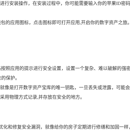
进行安装操作，在安装过程中，你可能需要输入你的苹果ID密码
钱包的应用图标，点击图标即可打开应用,开启你的数字资产之旅
格按照应用的提示进行安全设置，设置一个复杂、难以破解的强
位的保护。
就像是打开数字资产宝库的唯一钥匙，一旦丢失或泄露，可能会
采用物理方式记录,并存放在安全的地方。
行优化和修复安全漏洞，就像给你的房子定期进行修缮和加固一样