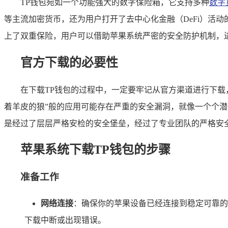
TP钱包宛如一个功能强大的数字保险箱，它支持多种
数字
等主流加密货币，还为用户打开了去中心化金融（DeFi）活
上了双重保险，用户可以借助苹果系统严密的安全防护机制，
官方下载的必要性
在下载TP钱包的过程中，一定要牢记从官方渠道进行下
着羊皮的狼”般的应用可能存在严重的安全漏洞，就像一个个
是经过了层层严格安检的安全堡垒，经过了专业团队的严格安
苹果系统下载TP钱包的步骤
准备工作
网络连接
：确保你的苹果设备已经连接到稳定可靠的
下载中断或出现错误。