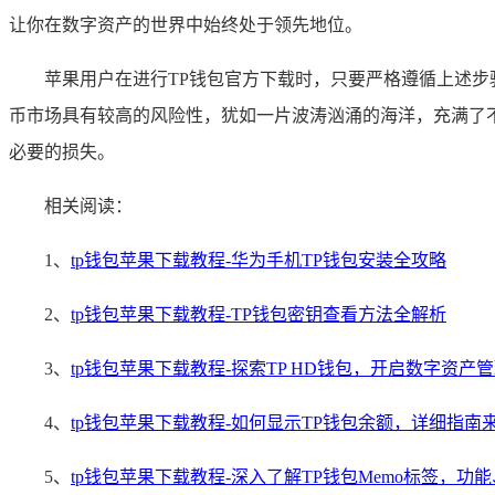
让你在数字资产的世界中始终处于领先地位。
苹果用户在进行TP钱包官方下载时，只要严格遵循上述步
币市场具有较高的风险性，犹如一片波涛汹涌的海洋，充满了
必要的损失。
相关阅读：
1、
tp钱包苹果下载教程-华为手机TP钱包安装全攻略
2、
tp钱包苹果下载教程-TP钱包密钥查看方法全解析
3、
tp钱包苹果下载教程-探索TP HD钱包，开启数字资产
4、
tp钱包苹果下载教程-如何显示TP钱包余额，详细指南
5、
tp钱包苹果下载教程-深入了解TP钱包Memo标签，功