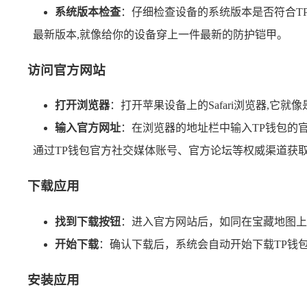
系统版本检查
：仔细检查设备的系统版本是否符合T
最新版本,就像给你的设备穿上一件最新的防护铠甲。
访问官方网站
打开浏览器
：打开苹果设备上的Safari浏览器,它
输入官方网址
：在浏览器的地址栏中输入TP钱包的
通过TP钱包官方社交媒体账号、官方论坛等权威渠道获
下载应用
找到下载按钮
：进入官方网站后，如同在宝藏地图上
开始下载
：确认下载后，系统会自动开始下载TP钱
安装应用