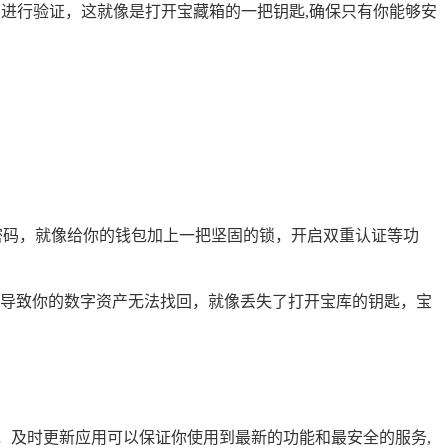
进行验证，这就像是打开宝藏箱的一把钥匙,确保只有你能够安
。
密码，就像给你的钱包加上一把坚固的锁，开启双重认证等功
导致你的数字资产无法找回，就像丢失了打开宝库的钥匙，宝
，及时更新应用可以保证你使用到最新的功能和最安全的服务,