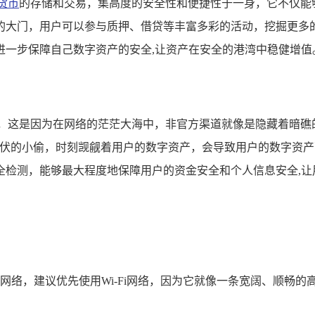
货币
的存储和交易，集高度的安全性和便捷性于一身，它不仅能
动的大门，用户可以参与质押、借贷等丰富多彩的活动，挖掘更多
进一步保障自己数字资产的安全,让资产在安全的港湾中稳健增值
载，这是因为在网络的茫茫大海中，非官方渠道就像是隐藏着暗礁
潜伏的小偷，时刻觊觎着用户的数字资产，会导致用户的数字资产
全检测，能够最大程度地保障用户的资金安全和个人信息安全,让
网络，建议优先使用Wi-Fi网络，因为它就像一条宽阔、顺畅的