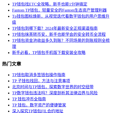
TP钱包找ETC全攻略，新手也能1分钟搞定
Fantom TP钱包，轻量安全的Fantom生态资产管理利器
Tp钱包图标焕新，从视觉迭代看数字钱包的用户思维升
级
TP钱包到哪下载？2024年最新安全正规渠道指南
TP钱包抹茶转币安，新手也能学会的安全转币全流程
TP钱包资金池收益多久到账？不同场景的到账规则全梳
理
新手必看，TP钱包手机版下载安装全攻略
热门文章
TP钱包取消多签钱包操作指南
TP 子钱包找回，方法与注意事项
北京时间与TP钱包，探索数字世界的时空纽带
TP数字钱包违法吗？深度剖析其法律边界与风险
TP 钱包冲币全指南
TP 钱包，数字资产的便捷管家
深入探究TP钱包FIL合约地址