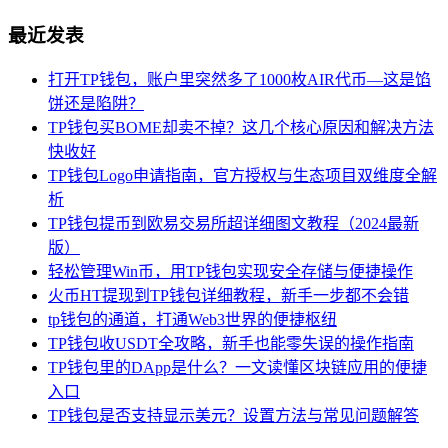
最近发表
打开TP钱包，账户里突然多了1000枚AIR代币—这是馅
饼还是陷阱？
TP钱包买BOME却卖不掉？这几个核心原因和解决方法
快收好
TP钱包Logo申请指南，官方授权与生态项目双维度全解
析
TP钱包提币到欧易交易所超详细图文教程（2024最新
版）
轻松管理Win币，用TP钱包实现安全存储与便捷操作
火币HT提现到TP钱包详细教程，新手一步都不会错
tp钱包的通道，打通Web3世界的便捷枢纽
TP钱包收USDT全攻略，新手也能零失误的操作指南
TP钱包里的DApp是什么？一文读懂区块链应用的便捷
入口
TP钱包是否支持显示美元？设置方法与常见问题解答