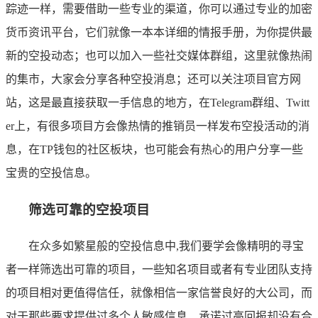
踪迹一样，需要借助一些专业的渠道，你可以通过专业的加密
货币资讯平台，它们就像一本本详细的情报手册，为你提供最
新的空投动态；也可以加入一些社交媒体群组，这里就像热闹
的集市，大家会分享各种空投消息；还可以关注项目官方网
站，这是最直接获取一手信息的地方，在Telegram群组、Twitt
er上，有很多项目方会像热情的推销员一样发布空投活动的消
息，在TP钱包的社区板块，也可能会有热心的用户分享一些
宝贵的空投信息。
筛选可靠的空投项目
在众多如繁星般的空投信息中,我们要学会像精明的寻宝
者一样筛选出可靠的项目，一些知名项目或者有专业团队支持
的项目相对更值得信任，就像相信一家信誉良好的大公司，而
对于那些要求提供过多个人敏感信息、承诺过高回报却没有合