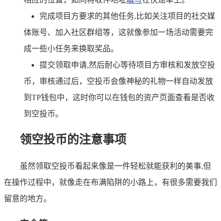
完成项目方要求的其他任务,比如关注项目的社交媒
体账号、加入社区群组等，这就像参加一场活动需要完
成一些小任务来换取奖品。
提交领取申请,然后耐心等待项目方审核和发放空投
币，审核通过后，空投币会像神秘的礼物一样自动发放
到TP钱包中，这时你可以在钱包的资产页面查看是否收
到空投币。
领空投币的注意事项
虽然领取空投币看起来像是一件轻松就能获利的美事,但
在操作过程中，就像走在布满陷阱的小路上，有很多需要我们
留意的地方。