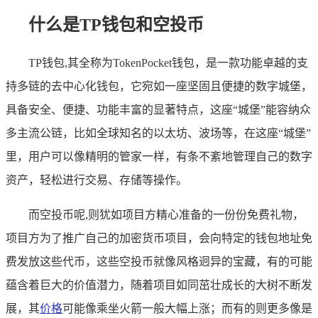
什么是TP钱包和空投币
TP钱包,其全称为TokenPocket钱包，是一款功能卓越的支
持多链的去中心化钱包，它宛如一座坚固且便捷的数字城堡，
具备安全、便捷、功能丰富的显著特点，这座“城堡”能容纳众
多主流公链，比如全球知名的以太坊、波场等，在这座“城堡”
里，用户可以像精明的管家一样，有条不紊地管理自己的数字
资产，轻松进行交易、存储等操作。
而空投币呢,则犹如项目方精心准备的一份份免费礼物，
项目方为了推广自己的加密货币项目，会向特定的钱包地址免
费发放这些代币，这些空投币就像风格迥异的宝藏，有的可能
蕴含着巨大的价值潜力，随着项目如同茁壮成长的大树不断发
展，其
价格
可能像乘坐火箭一般大幅上涨；而有的则更多像是