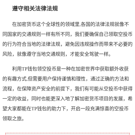
遵守相关法律法规
在加密货币这个全球性的领域里,各国的法律法规就像不
同国家的交通规则一样有所不同，我们要确保自己领取空投币
的行为符合当地的法律法规，避免因违规操作而带来不必要的
风险，就像遵守当地交通规则，才能安全驾驶一样。
利用TP钱包领空投币是一种在加密世界中获取额外收获
的有趣方式,但需要用户保持谨慎和理性，通过正确的方法和
流程，在保障资产安全的前提下，我们有可能从空投币中获得
一定的收益，同时也能更深入地了解加密货币项目的发展，希
望大家都能在TP钱包的助力下，开启一段充满惊喜的空投币
领取之旅。