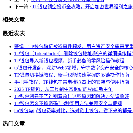
下一篇
:
TP钱包领空投币全攻略，开启加密世界福利之旅
相关文章
最近发表
警惕！TP钱包跨链被盗事件频发，用户资产安全需高度
TP钱包（TokenPocket）删除钱包地址/账户的详细操作指
TP钱包导入新钱包视频，新手必备的零风险操作教程
tp钱包开发商，深耕Web3领域，守护数字资产安全的核
TP钱包切换链教程，新手也能快速掌握的多链操作指南
手把手教程，TP钱包在雷电模拟器上的安装与使用指南
2025 TP钱包，从工具到生态枢纽的Web3新主角
TP钱包创建不了？别着急！这些原因和解决方法请收好
TP钱包怎么不输密码？3种实用方法兼顾安全与便捷
im钱包与tp钱包费率对比，选对链上钱包，省下来的都
热门文章