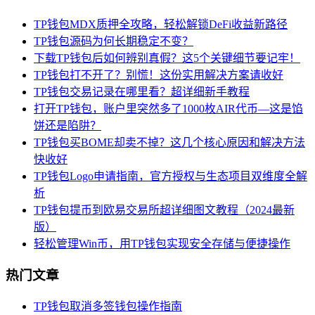
TP钱包MDX质押全攻略，轻松解锁DeFi收益新路径
TP钱包源码为何长期稳定不变？
下载TP钱包后如何辨别真假？这5个关键细节要记牢！
TP钱包打不开了？别慌！这份实用解决方案请收好
TP钱包交易记录在哪里看？超详细新手教程
打开TP钱包，账户里突然多了1000枚AIR代币—这是馅
饼还是陷阱？
TP钱包买BOME却卖不掉？这几个核心原因和解决方法
快收好
TP钱包Logo申请指南，官方授权与生态项目双维度全解
析
TP钱包提币到欧易交易所超详细图文教程（2024最新
版）
轻松管理Win币，用TP钱包实现安全存储与便捷操作
热门文章
TP钱包取消多签钱包操作指南