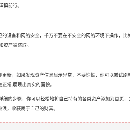
谨慎前行。
己的设备和网络安全，千万不要在不安全的网络环境下操作，比
和资产被盗取。
即更新，如果发现资产信息显示异常，不要惊慌，你可以尝试刷
正常,展现出真实的面貌。
详细的步骤，你可以轻松地将自己持有的各类资产添加到首页，
破浪，收获属于自己的财富。
。