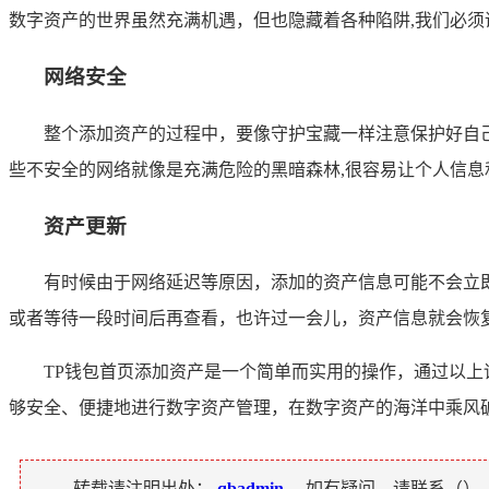
数字资产的世界虽然充满机遇，但也隐藏着各种陷阱,我们必须
网络安全
整个添加资产的过程中，要像守护宝藏一样注意保护好自
些不安全的网络就像是充满危险的黑暗森林,很容易让个人信息
资产更新
有时候由于网络延迟等原因，添加的资产信息可能不会立
或者等待一段时间后再查看，也许过一会儿，资产信息就会恢复
TP钱包首页添加资产是一个简单而实用的操作，通过以上
够安全、便捷地进行数字资产管理，在数字资产的海洋中乘风
转载请注明出处：
qbadmin
，如有疑问，请联系（
）