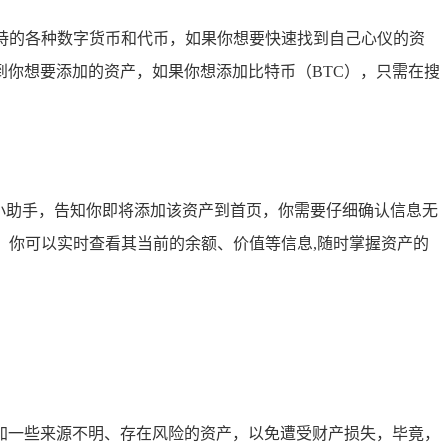
支持的各种数字货币和代币，如果你想要快速找到自己心仪的资
你想要添加的资产，如果你想添加比特币（BTC），只需在搜
小助手，告知你即将添加该资产到首页，你需要仔细确认信息无
，你可以实时查看其当前的余额、价值等信息,随时掌握资产的
加一些来源不明、存在风险的资产，以免遭受财产损失，毕竟，