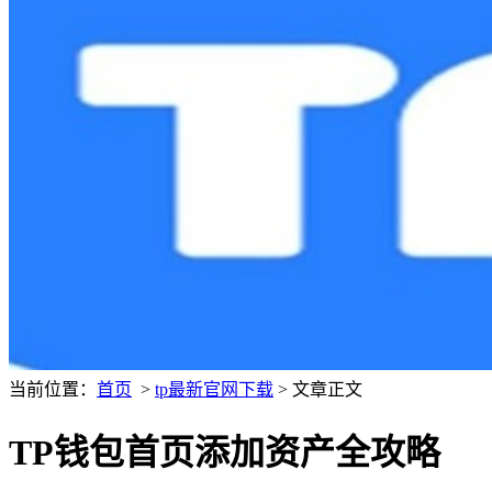
当前位置：
首页
>
tp最新官网下载
> 文章正文
TP钱包首页添加资产全攻略