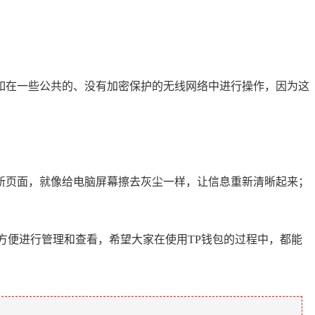
如在一些公共的、没有加密保护的无线网络中进行操作，因为这
新页面，就像给电脑屏幕擦去灰尘一样，让信息重新清晰起来；
方便进行管理和查看，希望大家在使用TP钱包的过程中，都能