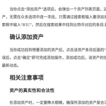
当你点击“添加资产”选项后，会弹出一个资产列表页面，
产，无需在众多选项中逐一寻找，只需通过搜索框输入要添加
索框中输入“BTC”，然后在搜索结果中找到比特币对应的条目
确认添加资产
当你成功找到想要添加的资产后，点击该资产条目后面的
误后，点击“确定”即可完成添加操作，添加成功后，该资产的
最新动态。
相关注意事项
资产的真实性和合法性
在添加资产时，一定要睁大眼睛，确保所添加的资产是合