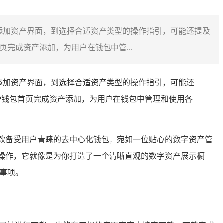
添加资产界面，到选择合适资产类型的操作指引，可能还提及
完成资产添加，为用户在钱包中管...
添加资产界面，到选择合适资产类型的操作指引，可能还
P钱包首页完成资产添加，为用户在钱包中管理和使用各
一款备受用户青睐的去中心化钱包，宛如一位贴心的数字资产管
操作，它就像是为你打造了一个清晰直观的数字资产展示橱
意事项。