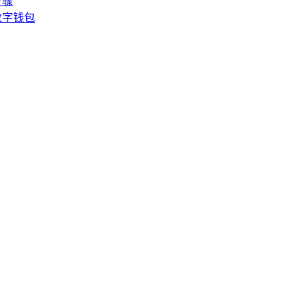
步骤
数字钱包