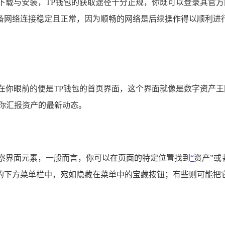
下载与安装，TP钱包的获取途径十分正规，你既可以登录其官
备网络连接稳定且正常，因为顺畅的网络是后续操作得以顺利进
在你眼前的便是TP钱包的首页界面，这个界面就像是数字资产
你汇报资产的最新动态。
观察界面元素，一般而言，你可以在页面的特定位置找到
“
资产”或
的下方菜单栏中，宛如隐藏在菜单中的宝藏按钮；有些则可能把