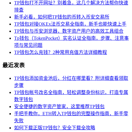
TP钱包打不开网址？别着急，这几个解决方法帮你快速
排查
新手必看，如何把TP钱包的币转入币安交易所
TP钱包对接OKEx法币交易全指南，新手也能快速上手
TP钱包与币安浏览器，数字资产用户的高效工具组合
Tp钱包（TokenPocket）实名认证全指南，步骤、注意事
项与常见问题
TP钱包怎么充钱？2种常用充值方法详细教程
最近发表
TP钱包添加资金池后，分红在哪里看？附详细查看领取
步骤
TP钱包帐号改名全指南，轻松调整身份标识，打造专属
数字钱包
安全便捷的数字资产管家，这里推荐TP钱包
手把手教你，ETH转入TP钱包的完整操作指南，新手零
失败
如何下载正版TP钱包？安全下载全攻略