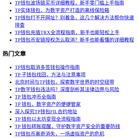
TP钱包波场链买币详细教程，新手零门槛上手指南
TP实体钱包，为数字资产打造的离线保险箱
TP钱包打不开网址？别着急，这几个解决方法帮你快速
排查
TP钱包充值TRX全流程指南，新手也能轻松上手
TP钱包币安链授权怎么取消？新手也能看懂的详细教程
热门文章
TP钱包取消多签钱包操作指南
TP 子钱包找回，方法与注意事项
北京时间与TP钱包，探索数字世界的时空纽带
TP数字钱包违法吗？深度剖析其法律边界与风险
TP 钱包冲币全指南
TP 钱包，数字资产的便捷管家
深入探究TP钱包FIL合约地址
TP 钱包以太坊变现全流程指南
TP 钱包转账提醒，守护数字资产安全的重要防线
TP钱包币离奇消失，一场虚拟资产的危机