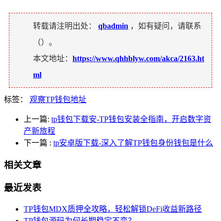
转载请注明出处：
qbadmin
，如有疑问，请联系
（
）。
本文地址：
https://www.qhhblyw.com/akca/2163.ht
ml
标签：
观察TP钱包地址
上一篇:
tp钱包下载安-TP钱包安装全指南，开启数字资
产新旅程
下一篇
:
tp安卓版下载-深入了解TP钱包身份钱包是什么
相关文章
最近发表
TP钱包MDX质押全攻略，轻松解锁DeFi收益新路径
TP钱包源码为何长期稳定不变？