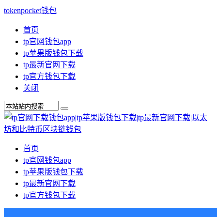
tokenpocket钱包
首页
tp官网钱包app
tp苹果版钱包下载
tp最新官网下载
tp官方钱包下载
关闭
首页
tp官网钱包app
tp苹果版钱包下载
tp最新官网下载
tp官方钱包下载