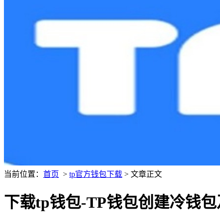
当前位置：
首页
>
tp官方钱包下载
> 文章正文
下载tp钱包-TP钱包创建冷钱