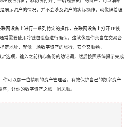
换到冷钱包界面，就仿佛打开了一扇观察资产的窗户，可以清晰
是展示资产的情况，并不会涉及资产的实际操作，就像隔着玻
联网设备上进行一系列特定的操作，在联网设备上打开TP钱
程通常需要使用冷钱包设备进行确认，这就像是你亲自在交易合
到指定地址，就像一场数字资产的旅行，安全又顺畅。
包”选项，输入之前精心备份的助记词，然后按照系统提示完成
，你可以像一位精明的资产管理者，有效保护自己的数字资产
被盗，让你的数字资产之旅一帆风顺。