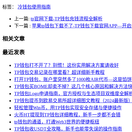
标签：
冷钱包使用指南
上一篇:
tp官网下载-TP钱包充钱流程全解析
下一篇
:
苹果tp钱包下载不了-TP钱包下载官网APP—开
相关文章
最近发表
TP钱包打不开了？别慌！这份实用解决方案请收好
TP钱包交易记录在哪里看？超详细新手教程
打开TP钱包，账户里突然多了1000枚AIR代币—这是馅
TP钱包买BOME却卖不掉？这几个核心原因和解决方法
TP钱包Logo申请指南，官方授权与生态项目双维度全解
TP钱包提币到欧易交易所超详细图文教程（2024最新版
轻松管理Win币，用TP钱包实现安全存储与便捷操作
火币HT提现到TP钱包详细教程，新手一步都不会错
tp钱包的通道，打通Web3世界的便捷枢纽
TP钱包收USDT全攻略，新手也能零失误的操作指南