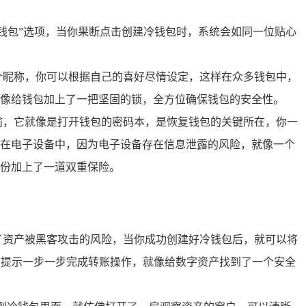
钱包”选项，当你果断点击创建冷钱包时，系统会如同一位贴心
个昵称，你可以根据自己的喜好尽情设定，这样在众多钱包中，
像给钱包加上了一把坚固的锁，全方位确保钱包的安全性。
喻，它就像是打开钱包的密码本，是恢复钱包的关键所在，你一
在电子设备中，因为电子设备存在信息泄露的风险，就像一个
份加上了一道双重保险。
了资产被黑客攻击的风险，当你成功创建好冷钱包后，就可以将
照提示一步一步完成转账操作，就像给数字资产找到了一个安全