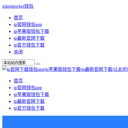
tokenpocket钱包
首页
tp官网钱包app
tp苹果版钱包下载
tp最新官网下载
tp官方钱包下载
关闭
首页
tp官网钱包app
tp苹果版钱包下载
tp最新官网下载
tp官方钱包下载