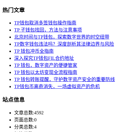
热门文章
TP钱包取消多签钱包操作指南
TP 子钱包找回，方法与注意事项
北京时间与TP钱包，探索数字世界的时空纽带
TP数字钱包违法吗？深度剖析其法律边界与风险
TP 钱包冲币全指南
深入探究TP钱包FIL合约地址
TP 钱包，数字资产的便捷管家
TP 钱包以太坊变现全流程指南
TP 钱包转账提醒，守护数字资产安全的重要防线
TP钱包币离奇消失，一场虚拟资产的危机
站点信息
文章总数:4592
页面总数:0
分类总数:4