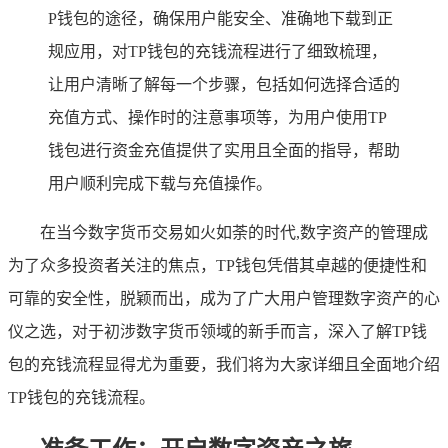
P钱包的途径，确保用户能安全、准确地下载到正
规应用，对TP钱包的充钱流程进行了细致梳理，
让用户清晰了解每一个步骤，包括如何选择合适的
充值方式、操作时的注意事项等，为用户使用TP
钱包进行资金充值提供了实用且全面的指导，帮助
用户顺利完成下载与充值操作。
在当今数字货币交易如火如荼的时代,数字资产的管理成
为了众多投资者关注的焦点，TP钱包凭借其卓越的便捷性和
可靠的安全性，脱颖而出，成为了广大用户管理数字资产的心
仪之选，对于初涉数字货币领域的新手而言，深入了解TP钱
包的充钱流程显得尤为重要，我们将为大家详细且全面地介绍
TP钱包的充钱流程。