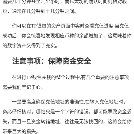
需要几十分钟甚至几个小时；而以太坊的确认时间则相对较
短，通常在几分钟到十几分钟之间。
你可以在TP钱包的资产页面中实时查看充值进度,当充值
成功后，你会惊喜地发现相应币种的余额增加了，这意味着你
的数字资产又得到了充实。
注意事项：保障资金安全
在进行TP钱包充钱的整个过程中,有几个重要的注意事项
需要我们牢记于心。
一是要高度确保充值地址的准确性,在输入充值地址时，
务必仔细核对，哪怕只是一个字符的错误，都可能导致资金丢
失，而且一旦资金转错地址，往往是无法找回的，这将会给你
带来巨大的损失。