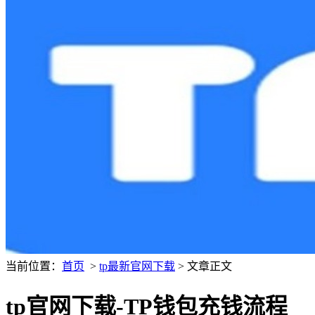
当前位置：
首页
>
tp最新官网下载
> 文章正文
tp官网下载-TP钱包充钱流程