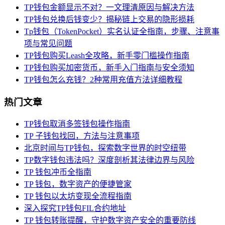
TP钱包金额显示不对？一文理清原因与解决方法
TP钱包兑换后钱变少？揭秘链上交易的隐形损耗
Tp钱包（TokenPocket）实名认证全指南，步骤、注意事
项与常见问题
TP钱包购买Leash全攻略，新手零门槛操作指南
TP钱包购买加密货币，新手入门指南与安全须知
TP钱包怎么充钱？2种常用充值方法详细教程
热门文章
TP钱包取消多签钱包操作指南
TP 子钱包找回，方法与注意事项
北京时间与TP钱包，探索数字世界的时空纽带
TP数字钱包违法吗？深度剖析其法律边界与风险
TP 钱包冲币全指南
TP 钱包，数字资产的便捷管家
TP 钱包以太坊变现全流程指南
深入探究TP钱包FIL合约地址
TP 钱包转账提醒，守护数字资产安全的重要防线