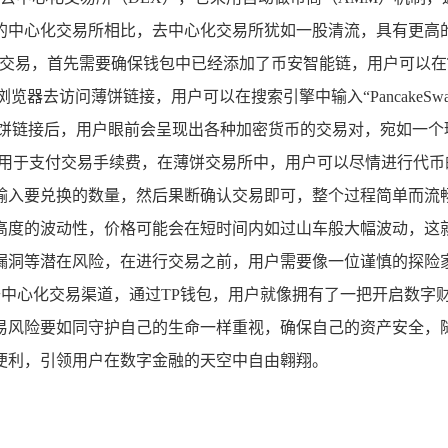
的中心化交易所相比，去中心化交易所犹如一股清流，具有更高
行交易，首先需要确保钱包中已经添加了币安智能链，用户可以在
器去访问薄饼链接，用户可以在搜索引擎中输入“PancakeS
薄饼链接后，用户眼前会呈现出各种加密货币的交易对，宛如一个
）用于支付交易手续费，在薄饼交易所中，用户可以尽情进行代币
入要兑换的数量，然后果断确认交易即可，整个过程简单而流畅
高度的波动性，价格可能会在短时间内如过山车般大幅波动，这
漏洞等潜在风险，在进行交易之前，用户需要像一位谨慎的探险家
去中心化交易渠道，通过TP钱包，用户就像拥有了一把开启数字
易风险要如同守护自己的生命一样重视，确保自己的资产安全，随
便利，引领用户在数字金融的天空中自由翱翔。