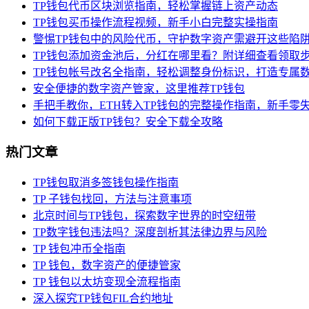
TP钱包代币区块浏览指南，轻松掌握链上资产动态
TP钱包买币操作流程视频，新手小白完整实操指南
警惕TP钱包中的风险代币，守护数字资产需避开这些陷
TP钱包添加资金池后，分红在哪里看？附详细查看领取
TP钱包帐号改名全指南，轻松调整身份标识，打造专属
安全便捷的数字资产管家，这里推荐TP钱包
手把手教你，ETH转入TP钱包的完整操作指南，新手零
如何下载正版TP钱包？安全下载全攻略
热门文章
TP钱包取消多签钱包操作指南
TP 子钱包找回，方法与注意事项
北京时间与TP钱包，探索数字世界的时空纽带
TP数字钱包违法吗？深度剖析其法律边界与风险
TP 钱包冲币全指南
TP 钱包，数字资产的便捷管家
TP 钱包以太坊变现全流程指南
深入探究TP钱包FIL合约地址