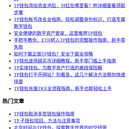
TP钱包添加资金池后，分红在哪里看？附详细查看领取
步骤
TP钱包帐号改名全指南，轻松调整身份标识，打造专属
数字钱包
安全便捷的数字资产管家，这里推荐TP钱包
手把手教你，ETH转入TP钱包的完整操作指南，新手零
失败
如何下载正版TP钱包？安全下载全攻略
TP钱包波场链买币详细教程，新手零门槛上手指南
TP实体钱包，为数字资产打造的离线保险箱
TP钱包打不开网址？别着急，这几个解决方法帮你快速
排查
TP钱包充值TRX全流程指南，新手也能轻松上手
热门文章
TP钱包取消多签钱包操作指南
TP 子钱包找回，方法与注意事项
北京时间与TP钱包，探索数字世界的时空纽带