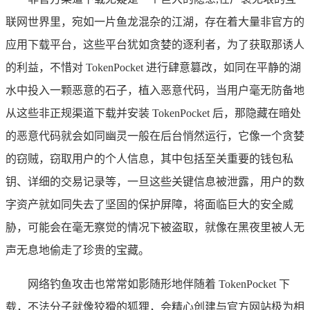
联网世界里，宛如一片鱼龙混杂的江湖，存在着大量非官方的
应用下载平台，这些平台犹如贪婪的逐利者，为了获取那诱人
的利益，不惜对 TokenPocket 进行肆意篡改，如同在平静的湖
水中投入一颗恶意的石子，植入恶意代码，当用户毫无防备地
从这些非正规渠道下载并安装 TokenPocket 后，那隐藏在暗处
的恶意代码就会如同幽灵一般在后台悄然运行，它像一个贪婪
的窃贼，窃取用户的个人信息，其中包括至关重要的钱包私
钥、详细的交易记录等，一旦这些关键信息被泄露，用户的数
字资产就如同失去了坚固的保护屏障，将面临巨大的安全威
胁，可能会在毫无察觉的情况下被盗取，就像在黑夜里被人无
声无息地偷走了珍贵的宝藏。
网络钓鱼攻击也常常如影随形地伴随着 TokenPocket 下
载，不法分子就像狡猾的狐狸，会精心创建与官方网站极为相