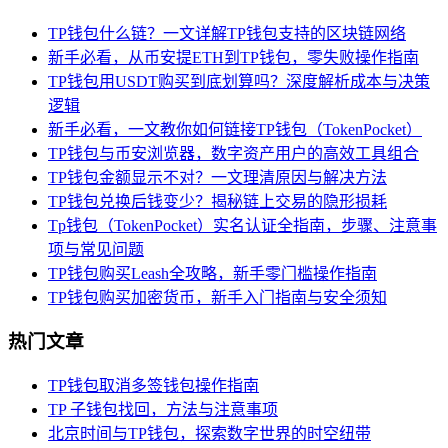
TP钱包什么链？一文详解TP钱包支持的区块链网络
新手必看，从币安提ETH到TP钱包，零失败操作指南
TP钱包用USDT购买到底划算吗？深度解析成本与决策
逻辑
新手必看，一文教你如何链接TP钱包（TokenPocket）
TP钱包与币安浏览器，数字资产用户的高效工具组合
TP钱包金额显示不对？一文理清原因与解决方法
TP钱包兑换后钱变少？揭秘链上交易的隐形损耗
Tp钱包（TokenPocket）实名认证全指南，步骤、注意事
项与常见问题
TP钱包购买Leash全攻略，新手零门槛操作指南
TP钱包购买加密货币，新手入门指南与安全须知
热门文章
TP钱包取消多签钱包操作指南
TP 子钱包找回，方法与注意事项
北京时间与TP钱包，探索数字世界的时空纽带